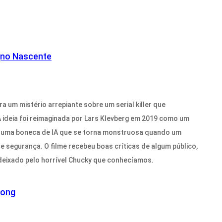
gno Nascente
a um mistério arrepiante sobre um serial killer que
A ideia foi reimaginada por Lars Klevberg em 2019 como um
 em uma boneca de IA que se torna monstruosa quando um
e segurança. O filme recebeu boas críticas de algum público,
deixado pelo horrível Chucky que conhecíamos.
rong