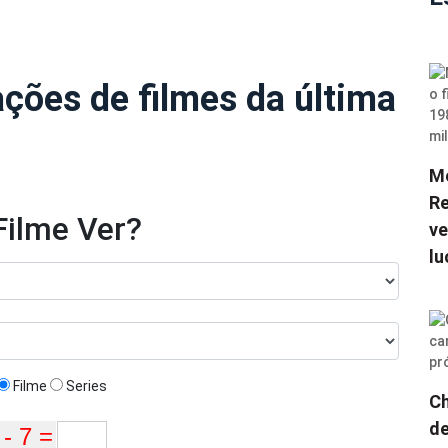
zações de filmes da última
Me
Re
Filme Ver?
ve
lu
Filme
Series
Ch
de