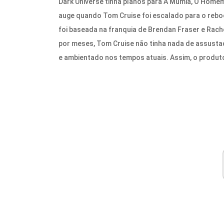
Dark Universe tinha planos para A Múmia, O Homem I
auge quando Tom Cruise foi escalado para o rebo
foi baseada na franquia de Brendan Fraser e Rac
por meses, Tom Cruise não tinha nada de assustado
e ambientado nos tempos atuais. Assim, o produto