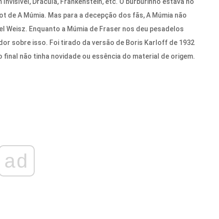
nvisível, Drácula, Frankenstein, etc. O burburinho estava no
ot de A Múmia. Mas para a decepção dos fãs, A Múmia não
hel Weisz. Enquanto a Múmia de Fraser nos deu pesadelos
r sobre isso. Foi tirado da versão de Boris Karloff de 1932
 final não tinha novidade ou essência do material de origem.
ad