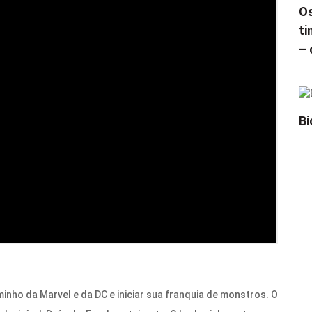
Os
ti
– 
Bi
minho da Marvel e da DC e iniciar sua franquia de monstros. O