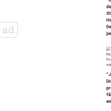
de
St
He
De
ad
pe
“J
Di
pr
fã
e