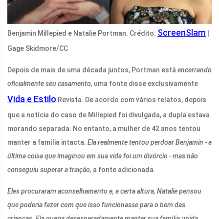
ScreenSlam
Benjamin Millepied e Natalie Portman. Crédito:
|
Gage Skidmore/CC
Depois de mais de uma década juntos, Portman está
encerrando
oficialmente seu casamento,
uma fonte disse exclusivamente
Vida e Estilo
Revista. De acordo com vários relatos, depois
que a notícia do caso de Millepied foi divulgada, a dupla estava
morando separada. No entanto, a mulher de 42 anos tentou
manter a família intacta.
Ela realmente tentou perdoar Benjamin - a
última coisa que imaginou em sua vida foi um divórcio - mas não
conseguiu superar a traição,
a fonte adicionada.
Eles procuraram aconselhamento e, a certa altura, Natalie pensou
que poderia fazer com que isso funcionasse para o bem das
crianças. Ela queria desesperadamente manter sua família unida,