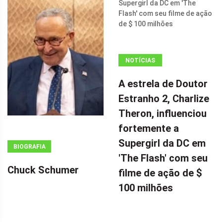
NOTÍCIAS
ANÚNCIO
A estrela de Doutor
(ADSBYGOOGLE
Estranho 2, Charlize
=
Theron, influenciou
WINDOW.ADSBYGOOGLE
|| []).PUSH({});
fortemente a
A ESTRELA DE
Supergirl da DC em
BIOGRAFIA
DOUTOR
'The Flash' com seu
ESTRANHO 2,
Chuck Schumer
filme de ação de $
CHARLIZE
100 milhões
THERON,
INFLUENCIOU
FORTEMENTE