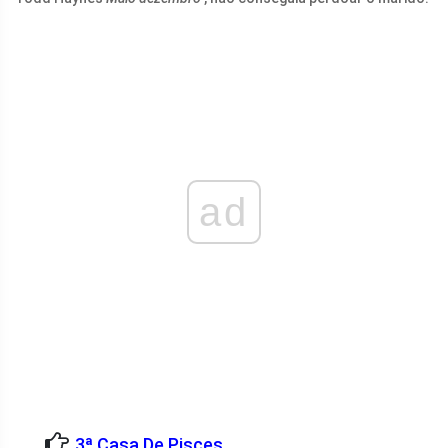
ad
3ª Casa De Pisces