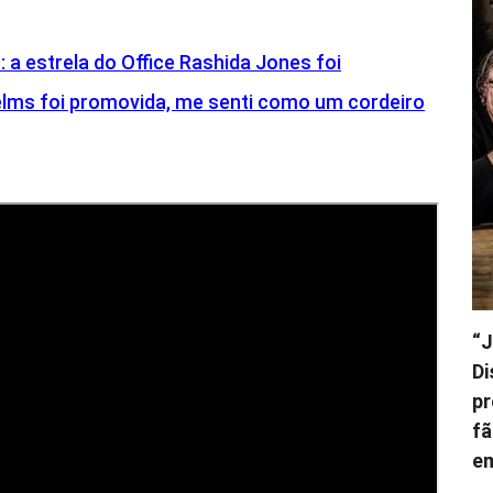
 a estrela do Office Rashida Jones foi
elms foi promovida, me senti como um cordeiro
“J
Di
pr
fã
e