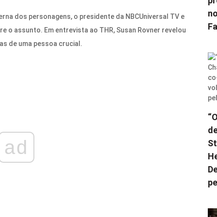
pr
no
rna dos personagens, o presidente da NBCUniversal TV e
F
re o assunto. Em entrevista ao THR, Susan Rovner revelou
nas de uma pessoa crucial.
“O
de
ad
St
He
De
pe