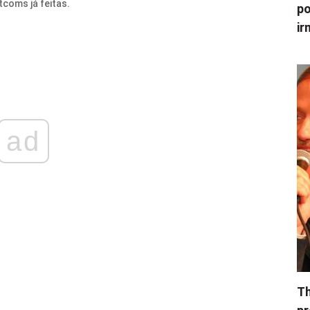
coms já feitas.
po
ir
ad
Th