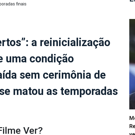
rtos”: a reinicialização
de uma condição
aída sem cerimônia de
ase matou as temporadas
Me
Re
Filme Ver?
ve