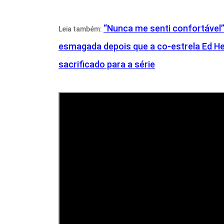
“Nunca me senti confortável”:
Leia também:
esmagada depois que a co-estrela Ed H
sacrificado para a série