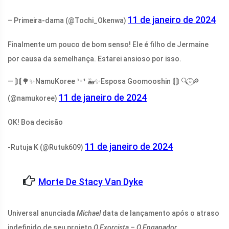
11 de janeiro de 2024
– Primeira-dama (@Tochi_Okenwa)
Finalmente um pouco de bom senso! Ele é filho de Jermaine
por causa da semelhança. Estarei ansioso por isso.
— ⟭⟬🌳✨NamuKoree ⁷⁼¹ 🐳✨Esposa Goomooshin ⟬⟭ 🔍⍤⃝🔎
11 de janeiro de 2024
(@namukoree)
OK! Boa decisão
11 de janeiro de 2024
-Rutuja K (@Rutuk609)
Morte De Stacy Van Dyke
Universal anunciada
Michael
data de lançamento após o atraso
indefinido de seu projeto
O Exorcista – O Enganador
,