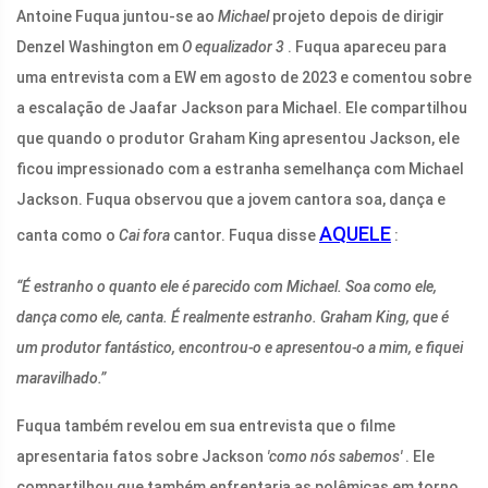
Antoine Fuqua juntou-se ao
Michael
projeto depois de dirigir
Denzel Washington em
O equalizador 3
. Fuqua apareceu para
uma entrevista com a EW em agosto de 2023 e comentou sobre
a escalação de Jaafar Jackson para Michael. Ele compartilhou
que quando o produtor Graham King apresentou Jackson, ele
ficou impressionado com a estranha semelhança com Michael
Jackson. Fuqua observou que a jovem cantora soa, dança e
AQUELE
canta como o
Cai fora
cantor. Fuqua disse
:
“É estranho o quanto ele é parecido com Michael. Soa como ele,
dança como ele, canta. É realmente estranho. Graham King, que é
um produtor fantástico, encontrou-o e apresentou-o a mim, e fiquei
maravilhado.”
Fuqua também revelou em sua entrevista que o filme
apresentaria fatos sobre Jackson
'como nós sabemos'
. Ele
compartilhou que também enfrentaria as polêmicas em torno