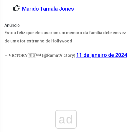
Marido Tamala Jones
Anúncio
Estou feliz que eles usaram um membro da família dele em vez
de um ator estranho de Hollywood
11 de janeiro de 2024
— 𝐕𝐈𝐂𝐓𝐎𝐑𝐘🇳🇬ᴺᴹ (@RamatVictory)
ad