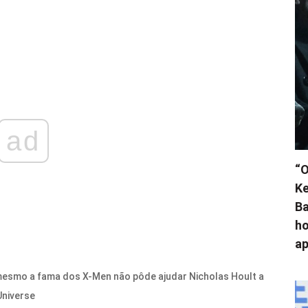
ad
“O
Ke
Ba
ho
ap
mesmo a fama dos X-Men não pôde ajudar Nicholas Hoult a
Universe