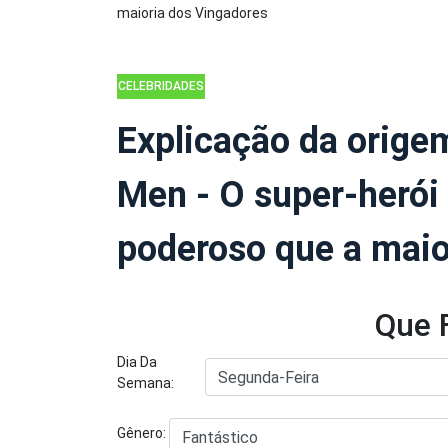
CELEBRIDADES
Explicação da orige
Men - O super-herói
poderoso que a maio
Que 
Dia Da
Semana:
Gênero: