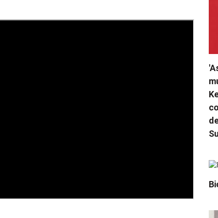
'A
mu
Ke
co
de
S
Bi