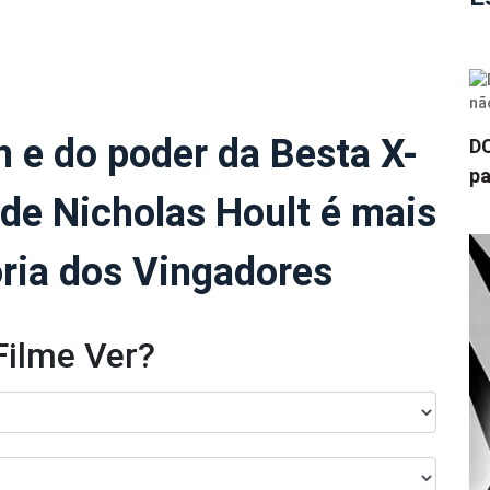
m e do poder da Besta X-
DC
pa
 de Nicholas Hoult é mais
ria dos Vingadores
Filme Ver?