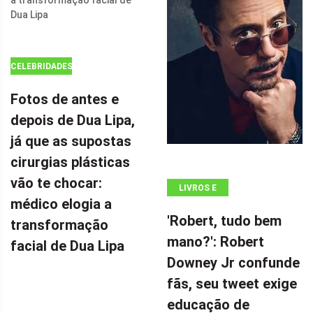
AÇÃO DE $ 100
MILHÕES POR
CELEBRIDADES
Fotos de antes e
depois de Dua Lipa,
já que as supostas
cirurgias plásticas
vão te chocar:
LIVROS E
médico elogia a
QUADRINHOS
'Robert, tudo bem
transformação
mano?': Robert
facial de Dua Lipa
Downey Jr confunde
fãs, seu tweet exige
educação de