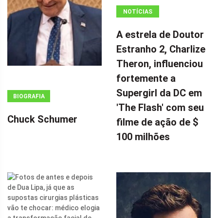
NOTÍCIAS
ANÚNCIO
A estrela de Doutor
(ADSBYGOOGLE
Estranho 2, Charlize
=
Theron, influenciou
WINDOW.ADSBYGOOGLE
|| []).PUSH({});
fortemente a
A ESTRELA DE
Supergirl da DC em
BIOGRAFIA
DOUTOR
'The Flash' com seu
ESTRANHO 2,
Chuck Schumer
filme de ação de $
CHARLIZE
100 milhões
THERON,
INFLUENCIOU
FORTEMENTE
A SUPERGIRL
DA DC EM 'THE
FLASH' COM
SEU FILME DE