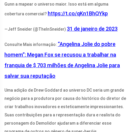
Gunn a mapear o universo maior. Isso está em alguma
https://t.co/qKn1BhQYkp
cobertura comercial?
31 de janeiro de 2023
—Jeff Sneider (@TheInSneider)
“Angelina Jolie do pobre
Consulte Mais informação:
homem”: Megan Fox se recusou a trabalhar na
franquia de $ 703 milhões de Angelina Jolie para
salvar sua reputação
Uma adição de Drew Goddard ao universo DC seria um grande
negócio para a produtora por causa do histórico do diretor de
criar trabalhos inovadores e esteticamente impressionantes.
Suas contribuições para a representação dura e realista do
personagem do Demolidor ajudaram a diferenciar esse
programa de outros no gênero de super-heróis.