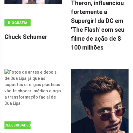
Theron, influenciou
WINDOW.ADSBYGOOGLE
|| []).PUSH({});
fortemente a
A ESTRELA DE
Supergirl da DC em
BIOGRAFIA
DOUTOR
'The Flash' com seu
ESTRANHO 2,
Chuck Schumer
filme de ação de $
CHARLIZE
100 milhões
THERON,
INFLUENCIOU
FORTEMENTE
A SUPERGIRL
DA DC EM 'THE
FLASH' COM
SEU FILME DE
AÇÃO DE $ 100
MILHÕES POR
CELEBRIDADES