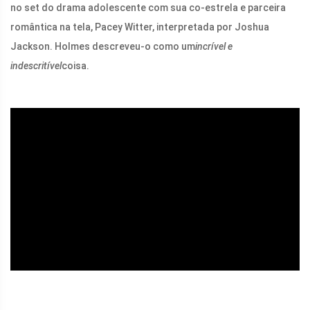
no set do drama adolescente com sua co-estrela e parceira
romântica na tela, Pacey Witter, interpretada por Joshua
Jackson. Holmes descreveu-o como um
incrível e
indescritível
coisa.
ad