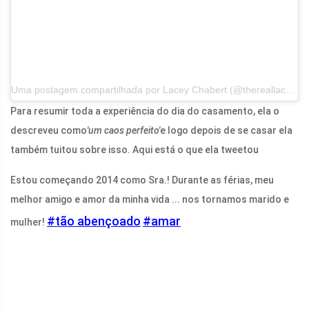
Uma postagem compartilhada por Lacey Chabert (@thereallacey) em 18 de junho de 2017 às 17:48 PDT
Para resumir toda a experiência do dia do casamento, ela o
descreveu como
'um caos perfeito'
e logo depois de se casar ela
também tuitou sobre isso. Aqui está o que ela tweetou
Estou começando 2014 como Sra.! Durante as férias, meu
melhor amigo e amor da minha vida ... nos tornamos marido e
#tão abençoado
#amar
mulher!