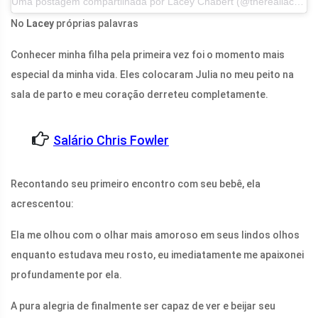
Uma postagem compartilhada por Lacey Chabert (@thereallacey) em 31 de agosto de 2017 às 19h30 PDT
No
Lacey
próprias palavras
Conhecer minha filha pela primeira vez foi o momento mais
especial da minha vida. Eles colocaram Julia no meu peito na
sala de parto e meu coração derreteu completamente.
Salário Chris Fowler
Recontando seu primeiro encontro com seu bebê, ela
acrescentou:
Ela me olhou com o olhar mais amoroso em seus lindos olhos
enquanto estudava meu rosto, eu imediatamente me apaixonei
profundamente por ela.
A pura alegria de finalmente ser capaz de ver e beijar seu