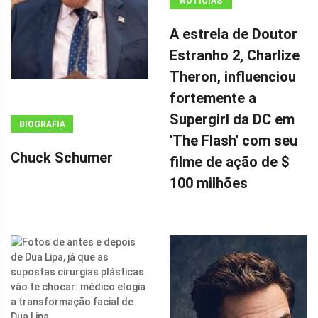
NOTÍCIAS
ANÚNCIO
A estrela de Doutor
(ADSBYGOOGLE
Estranho 2, Charlize
=
Theron, influenciou
WINDOW.ADSBYGOOGLE
|| []).PUSH({});
fortemente a
A ESTRELA DE
Supergirl da DC em
BIOGRAFIA
DOUTOR
'The Flash' com seu
ESTRANHO 2,
Chuck Schumer
filme de ação de $
CHARLIZE
100 milhões
THERON,
INFLUENCIOU
FORTEMENTE
A SUPERGIRL
DA DC EM 'THE
FLASH' COM
SEU FILME DE
AÇÃO DE $ 100