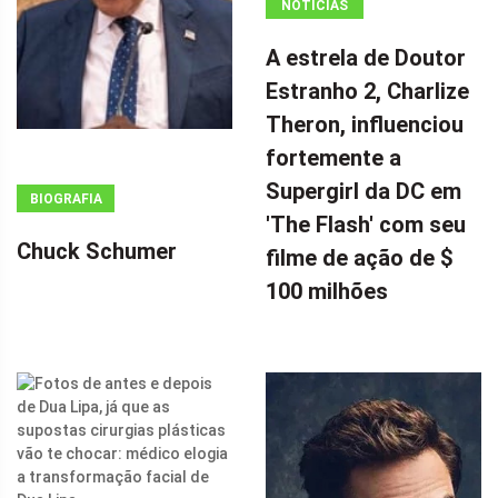
NOTÍCIAS
ANÚNCIO
A estrela de Doutor
(ADSBYGOOGLE
Estranho 2, Charlize
=
Theron, influenciou
WINDOW.ADSBYGOOGLE
|| []).PUSH({});
fortemente a
A ESTRELA DE
Supergirl da DC em
BIOGRAFIA
DOUTOR
'The Flash' com seu
ESTRANHO 2,
Chuck Schumer
filme de ação de $
CHARLIZE
100 milhões
THERON,
INFLUENCIOU
FORTEMENTE
A SUPERGIRL
DA DC EM 'THE
FLASH' COM
SEU FILME DE
AÇÃO DE $ 100