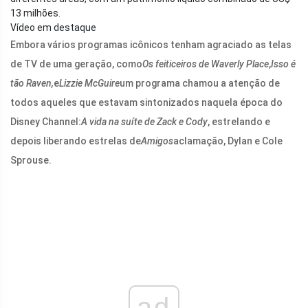
13 milhões.
Vídeo em destaque
Embora vários programas icônicos tenham agraciado as telas
de TV de uma geração, como
Os feiticeiros de Waverly Place
,
Isso é
tão Raven,
e
Lizzie McGuire
um programa chamou a atenção de
todos aqueles que estavam sintonizados naquela época do
Disney Channel:
A vida na suíte de Zack e Cody
, estrelando e
depois liberando estrelas de
Amigos
aclamação, Dylan e Cole
Sprouse.
ad