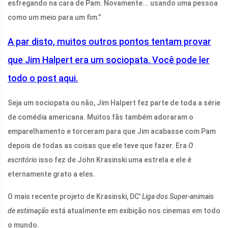
esfregando na cara de Pam. Novamente... usando uma pessoa
como um meio para um fim.”
A par disto, muitos outros pontos tentam provar
que Jim Halpert era um sociopata. Você pode ler
todo o post aqui.
Seja um sociopata ou não, Jim Halpert fez parte de toda a série
de comédia americana. Muitos fãs também adoraram o
emparelhamento e torceram para que Jim acabasse com Pam
depois de todas as coisas que ele teve que fazer. Era
O
escritório
isso fez de John Krasinski uma estrela e ele é
eternamente grato a eles.
O mais recente projeto de Krasinski, DC'
Liga dos Super-animais
de estimação
está atualmente em exibição nos cinemas em todo
o mundo.