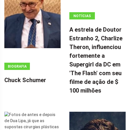
NOTÍCIAS
ANÚNCIO
A estrela de Doutor
(ADSBYGOOGLE
Estranho 2, Charlize
=
Theron, influenciou
WINDOW.ADSBYGOOGLE
|| []).PUSH({});
fortemente a
A ESTRELA DE
Supergirl da DC em
BIOGRAFIA
DOUTOR
'The Flash' com seu
ESTRANHO 2,
Chuck Schumer
filme de ação de $
CHARLIZE
100 milhões
THERON,
INFLUENCIOU
FORTEMENTE
A SUPERGIRL
DA DC EM 'THE
FLASH' COM