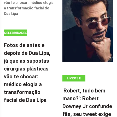
SEU FILME DE
AÇÃO DE $ 100
MILHÕES POR
CELEBRIDADES
Fotos de antes e
depois de Dua Lipa,
já que as supostas
cirurgias plásticas
vão te chocar:
LIVROS E
médico elogia a
QUADRINHOS
'Robert, tudo bem
transformação
mano?': Robert
facial de Dua Lipa
Downey Jr confunde
fãs, seu tweet exige