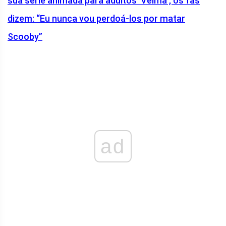
sua série animada para adultos ‘Velma’, os fãs
dizem: “Eu nunca vou perdoá-los por matar
Scooby”
ad