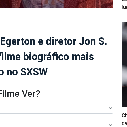
lu
 Egerton e diretor Jon S.
filme biográfico mais
ão no SXSW
Filme Ver?
Ch
de