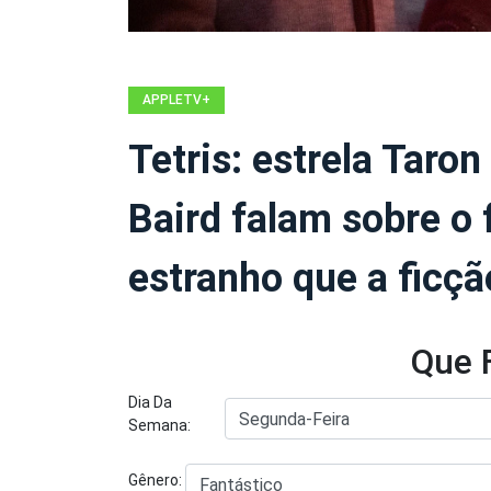
APPLETV+
Tetris: estrela Taron
Baird falam sobre o 
estranho que a ficç
Que 
Dia Da
Semana:
Gênero: