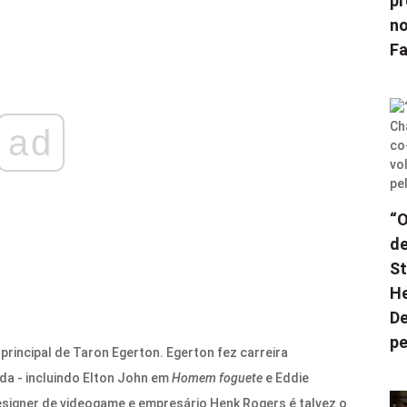
pr
no
F
ad
“O
de
St
He
De
pe
principal de Taron Egerton. Egerton fez carreira
da - incluindo Elton John em
Homem foguete
e Eddie
signer de videogame e empresário Henk Rogers é talvez o