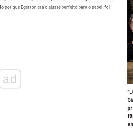
por que Egerton era o ajuste perfeito para o papel, foi
ad
“J
Di
pr
fã
e