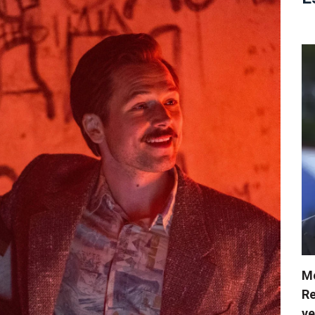
Me
Re
ve