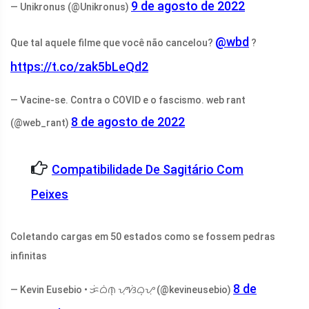
9 de agosto de 2022
— Unikronus (@Unikronus)
@wbd
Que tal aquele filme que você não cancelou?
?
https://t.co/zak5bLeQd2
— Vacine-se. Contra o COVID e o fascismo. web rant
8 de agosto de 2022
(@web_rant)
Compatibilidade De Sagitário Com
Peixes
Coletando cargas em 50 estados como se fossem pedras
infinitas
8 de
— Kevin Eusebio • ᜃᜒᜊᜒᜈ᜔ ᜌᜓᜐᜒᜊ᜔ᜌᜓ (@kevineusebio)