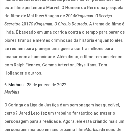
este filme pertence à Marvel. O Homem do Rei é uma prequela
do filme de Matthew Vaughn de 2014
Kingsman: O Serviço
Secreto
e 2017
O Kingsman: O Círculo Dourado
. A trama do filme é
linda. É baseado em uma corrida contra o tempo para parar os
piores tiranos e mentes criminosas da história enquanto eles
se reúnem para planejar uma guerra contra milhões para
acabar com a humanidade. Além disso, o filme tem um elenco
com Ralph Fiennes, Gemma Arterton, Rhys Ifans, Tom
Hollander e outros.
6. Morbius - 28 de janeiro de 2022
Morbius
O Coringa da Liga da Justiça é um personagem inesquecível,
certo? Jared Leto fez um trabalho fantástico ao trazer o
personagem para a realidade. Agora, ele está criando mais um
personagem maluco em seu próximo filme
Morbius
direção de