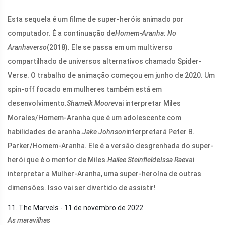
Esta sequela é um filme de super-heróis animado por
computador. É a continuação de
Homem-Aranha: No
Aranhaverso
(2018). Ele se passa em um multiverso
compartilhado de universos alternativos chamado Spider-
Verse. O trabalho de animação começou em junho de 2020. Um
spin-off focado em mulheres também está em
desenvolvimento.
Shameik Moore
vai interpretar Miles
Morales/Homem-Aranha que é um adolescente com
habilidades de aranha.
Jake Johnson
interpretará Peter B.
Parker/Homem-Aranha. Ele é a versão desgrenhada do super-
herói que é o mentor de Miles.
Hailee Steinfield
e
Issa Rae
vai
interpretar a Mulher-Aranha, uma super-heroína de outras
dimensões. Isso vai ser divertido de assistir!
11. The Marvels - 11 de novembro de 2022
As maravilhas