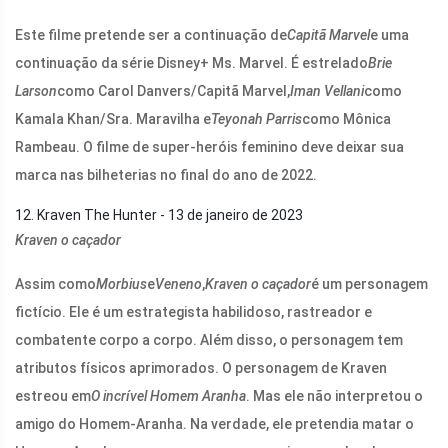
Este filme pretende ser a continuação de
Capitã Marvel
e uma
continuação da série Disney+ Ms. Marvel. É estrelado
Brie
Larson
como Carol Danvers/Capitã Marvel,
Iman Vellani
como
Kamala Khan/Sra. Maravilha e
Teyonah Parris
como Mônica
Rambeau. O filme de super-heróis feminino deve deixar sua
marca nas bilheterias no final do ano de 2022.
12. Kraven The Hunter - 13 de janeiro de 2023
Kraven o caçador
Assim como
Morbius
e
Veneno
,
Kraven o caçador
é um personagem
fictício. Ele é um estrategista habilidoso, rastreador e
combatente corpo a corpo. Além disso, o personagem tem
atributos físicos aprimorados. O personagem de Kraven
estreou em
O incrível Homem Aranha
. Mas ele não interpretou o
amigo do Homem-Aranha. Na verdade, ele pretendia matar o