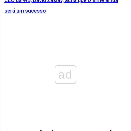
CEO da WB, David Zaslav, acha que o filme ainda
será um sucesso
ad