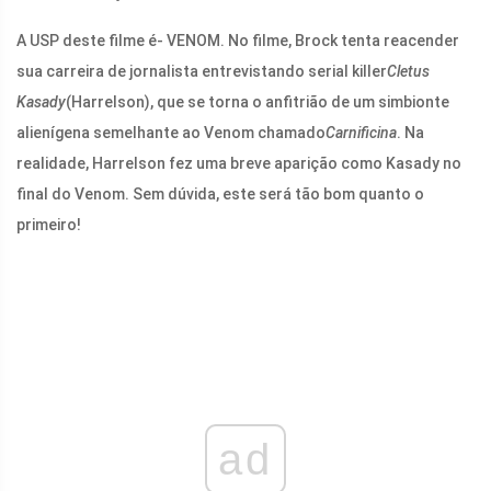
A USP deste filme é- VENOM. No filme, Brock tenta reacender
sua carreira de jornalista entrevistando serial killer
Cletus
Kasady
(Harrelson), que se torna o anfitrião de um simbionte
alienígena semelhante ao Venom chamado
Carnificina
. Na
realidade, Harrelson fez uma breve aparição como Kasady no
final do Venom. Sem dúvida, este será tão bom quanto o
primeiro!
ad