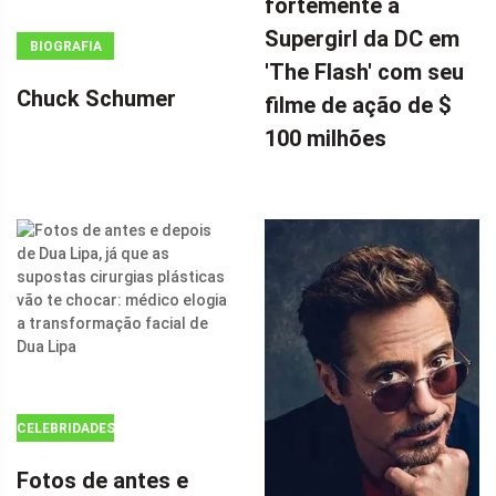
fortemente a
A ESTRELA DE
Supergirl da DC em
BIOGRAFIA
DOUTOR
'The Flash' com seu
ESTRANHO 2,
Chuck Schumer
filme de ação de $
CHARLIZE
100 milhões
THERON,
INFLUENCIOU
FORTEMENTE
A SUPERGIRL
DA DC EM 'THE
FLASH' COM
SEU FILME DE
AÇÃO DE $ 100
MILHÕES POR
CELEBRIDADES
Fotos de antes e