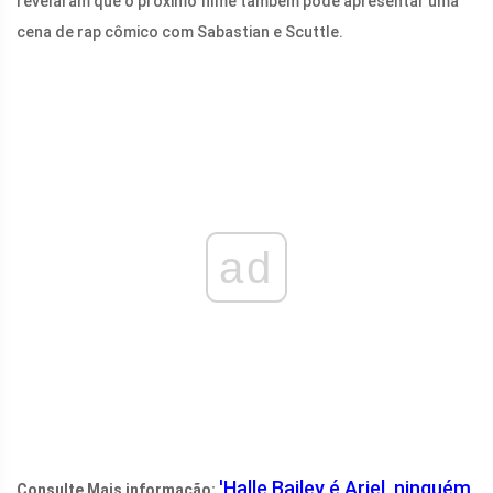
revelaram que o próximo filme também pode apresentar uma
cena de rap cômico com Sabastian e Scuttle.
ad
'Halle Bailey é Ariel, ninguém
Consulte Mais informação: