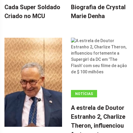
Cada Super Soldado
Biografia de Crystal
Criado no MCU
Marie Denha
NOTÍCIAS
ANÚNCIO
A estrela de Doutor
(ADSBYGOOGLE
Estranho 2, Charlize
=
Theron, influenciou
WINDOW.ADSBYGOOGLE
|| []).PUSH({});