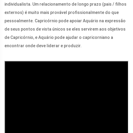
individualista. Um relacionamento de longo prazo (pais / filhos
externos) é muito mais provável profissionalmente do que
pessoalmente. Capricórnio pode apoiar Aquário na expressão
de seus pontos de vista únicos se eles servirem aos objetivos
de Capricórnio, e Aquário pode ajudar o capricorniano a
encontrar onde deve liderar e produzir.