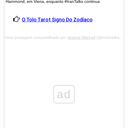
Hammond, em Viena, enquanto #IranTalks continua
O Tolo Tarot Signo Do Zodíaco
Uma postagem compartilhada por
Andrea Mitchell
(@mitchellreports) em 28 de junho de 2015 às 14h39 PDT
ad