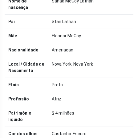
Nome de
Sanaa McCoy Lathan
nascença
Pai
Stan Lathan
Mãe
Eleanor McCoy
Nacionalidade
Ameriacan
Local / Cidade de
Nova York, Nova York
Nascimento
Etnia
Preto
Profissão
Atriz
Patrimônio
$ 4 milhões
líquido
Cor dos olhos
Castanho-Escuro