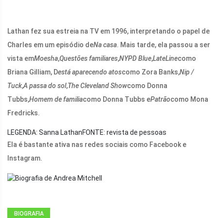
Lathan fez sua estreia na TV em 1996, interpretando o papel de
Charles em um episódio de
Na casa
. Mais tarde, ela passou a ser
vista em
Moesha
,
Questões familiares
,
NYPD Blue
,
LateLine
como
Briana Gilliam, D
está aparecendo atos
como Zora Banks,
Nip /
Tuck
,
A passa do sol
,
The Cleveland Show
como Donna
Tubbs,
Homem de familia
como Donna Tubbs e
Patrão
como Mona
Fredricks.
LEGENDA: Sanna Lathan
FONTE: revista de pessoas
Ela é bastante ativa nas redes sociais como Facebook e
Instagram.
BIOGRAFIA