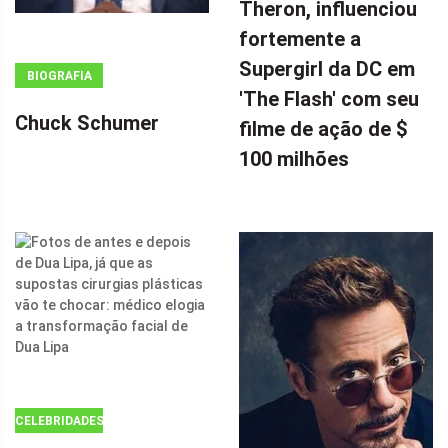
Theron, influenciou
WINDOW.ADSBYGOOGLE
|| []).PUSH({});
fortemente a
A ESTRELA DE
Supergirl da DC em
BIOGRAFIA
DOUTOR
'The Flash' com seu
ESTRANHO 2,
Chuck Schumer
filme de ação de $
CHARLIZE
100 milhões
THERON,
INFLUENCIOU
FORTEMENTE
A SUPERGIRL
DA DC EM 'THE
FLASH' COM
SEU FILME DE
AÇÃO DE $ 100
MILHÕES POR
CELEBRIDADES