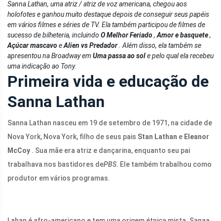
Sanna Lathan, uma atriz / atriz de voz americana, chegou aos
holofotes e ganhou muito destaque depois de conseguir seus papéis
em vários filmes e séries de TV. Ela também participou de filmes de
sucesso de bilheteria, incluindo
O Melhor Feriado
,
Amor e basquete
,
Açúcar mascavo
e
Alien vs Predador
. Além disso, ela também se
apresentou na Broadway em
Uma passa ao sol
e pelo qual ela recebeu
uma indicação ao Tony.
Primeira vida e educação de
Sanna Lathan
Sanna Lathan nasceu em 19 de setembro de 1971, na cidade de
Nova York, Nova York, filho de seus pais
Stan Lathan
e
Eleanor
McCoy
. Sua mãe era atriz e dançarina, enquanto seu pai
trabalhava nos bastidores de
PBS
. Ele também trabalhou como
produtor em vários programas.
Lahan é afro-americano e tem uma origem étnica mista. Sanaa