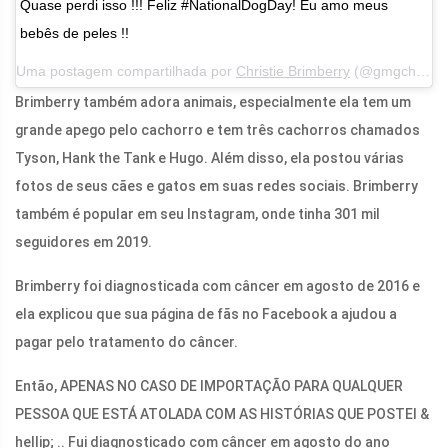
Quase perdi isso !!! Feliz #NationalDogDay! Eu amo meus
bebês de peles !!
Uma postagem compartilhada por
Christie Brimberry
(@gmgchristie) em 26 de agosto de 2018 às 20h02 PDT
Brimberry também adora animais, especialmente ela tem um
grande apego pelo cachorro e tem três cachorros chamados
Tyson, Hank the Tank e Hugo. Além disso, ela postou várias
fotos de seus cães e gatos em suas redes sociais. Brimberry
também é popular em seu Instagram, onde tinha 301 mil
seguidores em 2019.
Brimberry foi diagnosticada com câncer em agosto de 2016 e
ela explicou que sua página de fãs no Facebook a ajudou a
pagar pelo tratamento do câncer.
Então, APENAS NO CASO DE IMPORTAÇÃO PARA QUALQUER
PESSOA QUE ESTÁ ATOLADA COM AS HISTÓRIAS QUE POSTEI &
hellip; .. Fui diagnosticado com câncer em agosto do ano