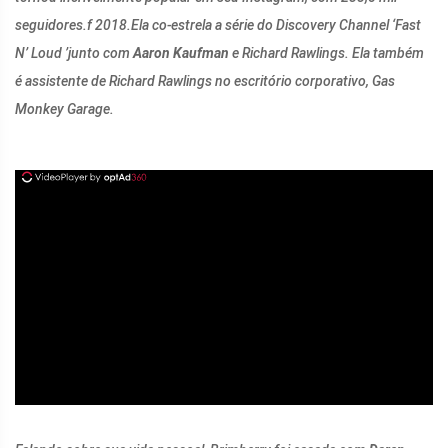
seguidores.
f 2018.
Ela co-estrela a série do Discovery Channel ‘Fast
N’ Loud ’junto com
Aaron Kaufman
e Richard Rawlings. Ela também
é assistente de Richard Rawlings no escritório corporativo, Gas
Monkey Garage.
ad