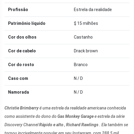
Profissão
Estrela da realidade
Patrimônio líquido
$ 15 milhões
Cor dos olhos
Castanho
Cor de cabelo
Drack brown
Cor do rosto
Branco
Caso com
N / D
Namorada
N / D
Christie Brimberry
é uma estrela da realidade americana conhecida
como assistente do dono do
Gas Monkey Garage
e estrela da série
Discovery Channel
Rápido e alto
,
Richard Rawlings
. Ela também se
tornou incrivelmente popular em seu Instagram, com 288,5 mil