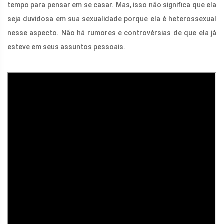
tempo para pensar em se casar. Mas, isso não significa que ela
seja duvidosa em sua sexualidade porque ela é heterossexual
nesse aspecto. Não há rumores e controvérsias de que ela já
esteve em seus assuntos pessoais.