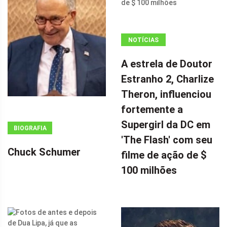
NOTÍCIAS
ANÚNCIO
A estrela de Doutor
(ADSBYGOOGLE
Estranho 2, Charlize
=
Theron, influenciou
WINDOW.ADSBYGOOGLE
|| []).PUSH({});
fortemente a
A ESTRELA DE
Supergirl da DC em
BIOGRAFIA
DOUTOR
'The Flash' com seu
ESTRANHO 2,
Chuck Schumer
filme de ação de $
CHARLIZE
100 milhões
THERON,
INFLUENCIOU
FORTEMENTE
A SUPERGIRL
DA DC EM 'THE