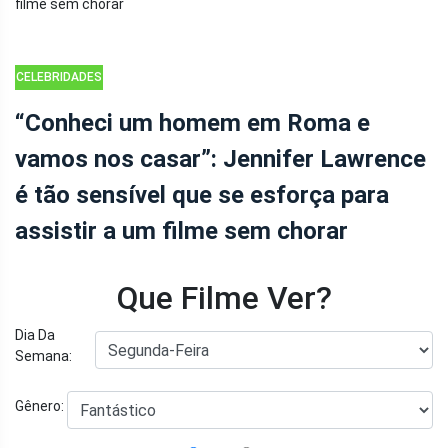
CELEBRIDADES
“CONHECI UM
“Conheci um homem em Roma e
HOMEM EM
vamos nos casar”: Jennifer Lawrence
ROMA E
VAMOS NOS
é tão sensível que se esforça para
CASAR”:
assistir a um filme sem chorar
JENNIFER
LAWRENCE É
TÃO SENSÍVEL
Que Filme Ver?
QUE SE
ESFORÇA PARA
Dia Da
ASSISTIR A UM
Semana:
FILME SEM CHORAR
-ANÚNCIO-
Gênero:
(ADSBYGOOGLE