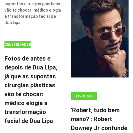
FLASH' COM
SEU FILME DE
AÇÃO DE $ 100
MILHÕES POR
CELEBRIDADES
Fotos de antes e
depois de Dua Lipa,
já que as supostas
cirurgias plásticas
vão te chocar:
LIVROS E
médico elogia a
QUADRINHOS
'Robert, tudo bem
transformação
mano?': Robert
facial de Dua Lipa
Downey Jr confunde