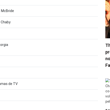
 McBride
e Chaby
orgia
Th
pr
no
F
ramas de TV