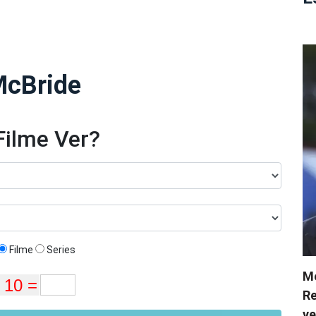
McBride
Filme Ver?
Filme
Series
Me
Re
ve