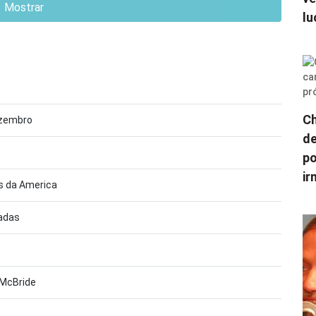
Mostrar
lu
Ch
ezembro
de
po
ir
s da America
gadas
 McBride