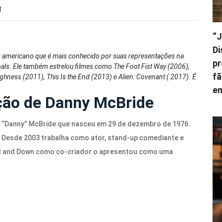
t
“J
Di
or americano que é mais conhecido por suas representações na
pr
als. Ele também estrelou filmes como The Foot Fist Way (2006),
fã
ghness (2011), This Is the End (2013) e Alien: Covenant ( 2017).
É
e
ção de Danny McBride
rd “Danny” McBride que nasceu em 29 de dezembro de 1976.
. Desde 2003 trabalha como ator, stand-up comediante e
nd and Down como co-criador o apresentou como uma