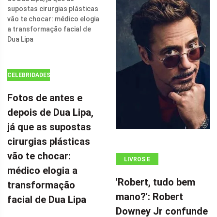
DA DC EM 'THE
FLASH' COM
SEU FILME DE
AÇÃO DE $ 100
MILHÕES POR
CELEBRIDADES
Fotos de antes e
depois de Dua Lipa,
já que as supostas
cirurgias plásticas
vão te chocar:
LIVROS E
médico elogia a
QUADRINHOS
'Robert, tudo bem
transformação
mano?': Robert
facial de Dua Lipa
Downey Jr confunde