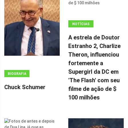
NOTÍCIAS
ANÚNCIO
A estrela de Doutor
(ADSBYGOOGLE
Estranho 2, Charlize
=
Theron, influenciou
WINDOW.ADSBYGOOGLE
|| []).PUSH({});
fortemente a
A ESTRELA DE
Supergirl da DC em
BIOGRAFIA
DOUTOR
'The Flash' com seu
ESTRANHO 2,
Chuck Schumer
filme de ação de $
CHARLIZE
100 milhões
THERON,
INFLUENCIOU
FORTEMENTE
A SUPERGIRL