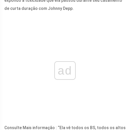
expondo a toxicidade que ela passou durante seu casamento
de curta duração com Johnny Depp.
ad
Consulte Mais informação : “Ela vê todos os BS, todos os altos