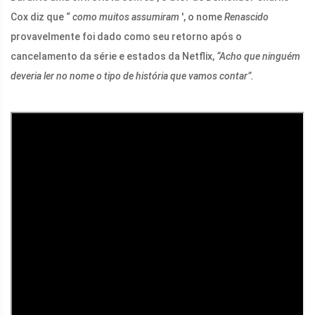
Cox diz que “
como muitos assumiram
', o nome
Renascido
provavelmente foi dado como seu retorno após o
cancelamento da série e estados da Netflix,
“Acho que ninguém
deveria ler no nome o tipo de história que vamos contar”.