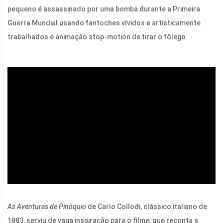
pequeno é assassinado por uma bomba durante a Primeira
Guerra Mundial usando fantoches vívidos e artisticamente
trabalhados e animação stop-motion de tirar o fôlego.
ad
As Aventuras de Pinóquio
de Carlo Collodi, clássico italiano de
1883, serviu de vaga inspiração para o filme, que reconta a