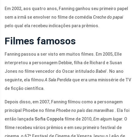
Em 2002, aos quatro anos, Fanning ganhou seu primeiro papel
sem a irmã se envolver no filme de comédia
Creche do papai
pelo qual ela recebeu indicações para prêmios.
Filmes famosos
Fanning passou a ser visto em muitos filmes. Em 2005, Elle
interpretou a personagem Debbie, filha de Richard e Susan
Jones no filme vencedor do Oscar intitulado
Babel
. No ano
seguinte, ela filmou
A Sala Perdida
que era uma minissérie de TV
de ficção científica.
Depois disso, em 2007, Fanning filmou como a personagem
principal Phoebe no filme
Phoebe no país das maravilhas
. Ela foi
então lançada
Sofia Coppola
filme de 2010,
Em algum lugar.
O
filme recebeu vários prêmios e em seu primeiro festival de
cinema, o 67º Festival de Cinema de Veneza, levou o Leão de