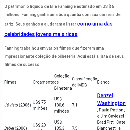
O patrimônio líquido de Elle Fanning é estimado em US $ 6
milhões. Fanning ganha uma boa quantia com sua carreira de
como uma das
atriz. Seus ganhos a ajudaram a listar
celebridades jovens mais ricas
.
Fanning trabalhou em vários filmes que fizeram uma
impressionante coleção de bilheteria. Aqui está a lista de seus
filmes de sucesso:
Coleção
Classificação
Filmes
Orçamento
de
Elenco
do IMDB
Bilheteria
Denzel
US$
US$ 75
Washington
Já visto
(2006)
180,6
7.1
milhões
, Paula Patton ,
milhões
e Jim Caviezel .
US$
Brad Pitt , Cate
US$ 20
Babel
(2006)
135,3
7,5
Blanchett , e