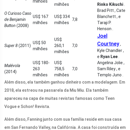
milhões
milhões
Rinko Kikuchi
.
Brad Pitt , Cate
O Curioso Caso
US$ 167
US$ 334
Blanchett , e
de Benjamin
7,8
milhões
milhões
Taraji P.
Button
(2008)
Henson .
Joel
US$
US$ 50
Courtney
,
Super 8
(2011)
260,1
7,0
milhões
Kyle Chandler ,
milhões
e
Ryan Lee
.
US$ 180-
US$
Angelina Jolie ,
Malévola
263
758,5
7,0
Sam Riley , e
(2014)
milhões
milhões
Templo Juno .
Além disso, ela também ganhou dinheiro com a modelagem. Em
2018, ela estreou na passarela da Miu Miu. Ela também
apareceu na capa de muitas revistas famosas como Teen
Vogue e Schon! Revista.
Além disso, Fanning junto com sua família reside em sua casa
em San Fernando Valley, na Califórnia. A casa foi construída em