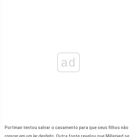
ad
Portman tentou salvar o casamento para que seus filhos não
crescer em um lar desfeito.
Outra fonte revelou que Millepied se