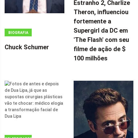
Estranho 2, Charlize
=
Theron, influenciou
WINDOW.ADSBYGOOGLE
|| []).PUSH({});
fortemente a
A ESTRELA DE
Supergirl da DC em
BIOGRAFIA
DOUTOR
'The Flash' com seu
ESTRANHO 2,
Chuck Schumer
filme de ação de $
CHARLIZE
100 milhões
THERON,
INFLUENCIOU
FORTEMENTE
A SUPERGIRL
DA DC EM 'THE
FLASH' COM
SEU FILME DE
AÇÃO DE $ 100
MILHÕES POR