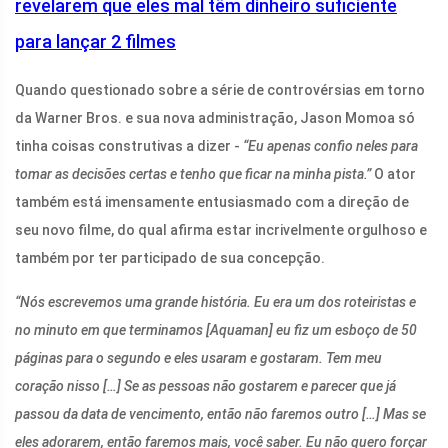
revelarem que eles mal têm dinheiro suficiente
para lançar 2 filmes
Quando questionado sobre a série de controvérsias em torno
da Warner Bros. e sua nova administração, Jason Momoa só
tinha coisas construtivas a dizer -
“Eu apenas confio neles para
tomar as decisões certas e tenho que ficar na minha pista.”
O ator
também está imensamente entusiasmado com a direção de
seu novo filme, do qual afirma estar incrivelmente orgulhoso e
também por ter participado de sua concepção.
“Nós escrevemos uma grande história. Eu era um dos roteiristas e
no minuto em que terminamos [Aquaman] eu fiz um esboço de 50
páginas para o segundo e eles usaram e gostaram. Tem meu
coração nisso […] Se as pessoas não gostarem e parecer que já
passou da data de vencimento, então não faremos outro […] Mas se
eles adorarem, então faremos mais, você saber. Eu não quero forçar