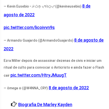
8 de
— Kevin Eusebio • ᜃᜒᜊᜒᜈ᜔ ᜌᜓᜐᜒᜊ᜔ᜌᜓ (@kevineusebio)
agosto de 2022
pic.twitter.com/licoivvn9s
8 de agosto de
— Armando Guajardo (@ArmandoGuajardo)
2022
Ezra Miller depois de assassinar dezenas de civis e iniciar um
ritual de culto para convocar o Anticristo e ainda fazer o Flash
pic.twitter.com/HtryJMuugT
cair
8 de agosto de 2022
— ômega ❄️ (@W4NNA_CRY)
Biografia De Marley Kayden