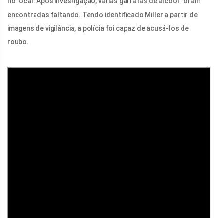
no local. Após investigação, várias garrafas de álcool foram
encontradas faltando. Tendo identificado Miller a partir de
imagens de vigilância, a polícia foi capaz de acusá-los de
roubo.