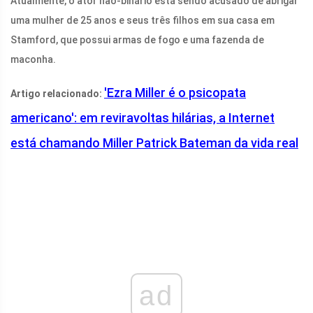
Atualmente, o ator não-binário está sendo acusado de abrigar
uma mulher de 25 anos e seus três filhos em sua casa em
Stamford, que possui armas de fogo e uma fazenda de
maconha.
'Ezra Miller é o psicopata
Artigo relacionado:
americano': em reviravoltas hilárias, a Internet
está chamando Miller Patrick Bateman da vida real
ad