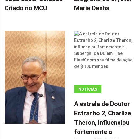
Criado no MCU
Marie Denha
NOTÍCIAS
ANÚNCIO
A estrela de Doutor
(ADSBYGOOGLE
Estranho 2, Charlize
=
Theron, influenciou
WINDOW.ADSBYGOOGLE
|| []).PUSH({});
fortemente a
A ESTRELA DE