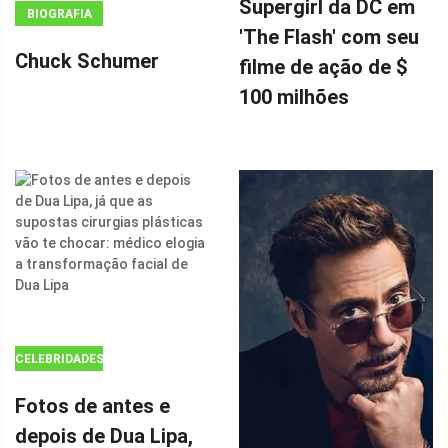
Supergirl da DC em
BIOGRAFIA
DOUTOR
'The Flash' com seu
ESTRANHO 2,
Chuck Schumer
filme de ação de $
CHARLIZE
100 milhões
THERON,
INFLUENCIOU
FORTEMENTE
A SUPERGIRL
DA DC EM 'THE
FLASH' COM
SEU FILME DE
AÇÃO DE $ 100
MILHÕES POR
CELEBRIDADES
Fotos de antes e
depois de Dua Lipa,