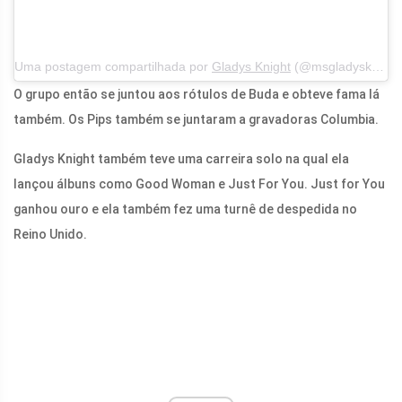
Uma postagem compartilhada por
Gladys Knight
(@msgladysknight) em 6 de julho de 2019 às 19h09 PDT
O grupo então se juntou aos rótulos de Buda e obteve fama lá
também. Os Pips também se juntaram a gravadoras Columbia.
Gladys Knight também teve uma carreira solo na qual ela
lançou álbuns como Good Woman e Just For You. Just for You
ganhou ouro e ela também fez uma turnê de despedida no
Reino Unido.