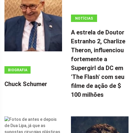
NOTÍCIAS
ANÚNCIO
A estrela de Doutor
(ADSBYGOOGLE
Estranho 2, Charlize
=
Theron, influenciou
WINDOW.ADSBYGOOGLE
|| []).PUSH({});
fortemente a
A ESTRELA DE
Supergirl da DC em
BIOGRAFIA
DOUTOR
'The Flash' com seu
ESTRANHO 2,
Chuck Schumer
filme de ação de $
CHARLIZE
100 milhões
THERON,
INFLUENCIOU
FORTEMENTE
A SUPERGIRL
DA DC EM 'THE