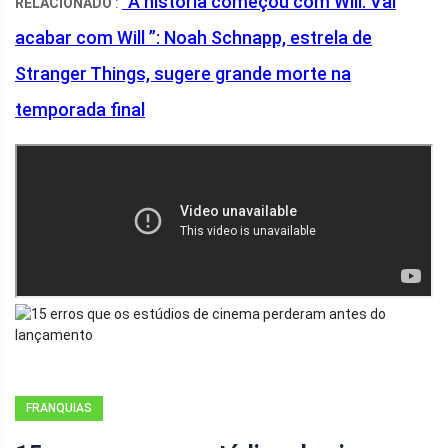
“A história começou com Will. Vai
RELACIONADO
:
acabar com Will ”: Noah Schnapp, estrela de
Stranger Things, sugere grande morte na
temporada final
FRANQUIAS