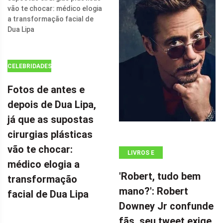
FLASH' COM
SEU FILME DE
AÇÃO DE $ 100
MILHÕES POR
CELEBRIDADES
Fotos de antes e
depois de Dua Lipa,
já que as supostas
cirurgias plásticas
vão te chocar:
LIVROS E
médico elogia a
QUADRINHOS
'Robert, tudo bem
transformação
mano?': Robert
facial de Dua Lipa
Downey Jr confunde
fãs, seu tweet exige