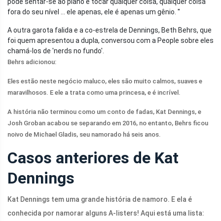
pode sentar-se ao piano e tocar qualquer coisa, qualquer coisa
fora do seu nível ... ele apenas, ele é apenas um gênio. ''
A outra garota falida e a co-estrela de Dennings, Beth Behrs, que
foi quem apresentou a dupla, conversou com a People sobre eles
chamá-los de 'nerds no fundo'.
Behrs adicionou:
Eles estão neste negócio maluco, eles são muito calmos, suaves e
maravilhosos. E ele a trata como uma princesa, e é incrível.
A história não terminou como um conto de fadas, Kat Dennings, e
Josh Groban acabou se separando em 2016, no entanto, Behrs ficou
noivo de Michael Gladis, seu namorado há seis anos.
Casos anteriores de Kat
Dennings
Kat Dennings tem uma grande história de namoro. E ela é
conhecida por namorar alguns A-listers! Aqui está uma lista: