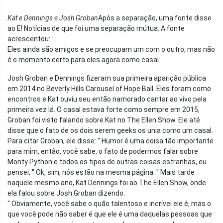
Kat e Dennings e Josh Groban
Após a separação, uma fonte disse
ao E! Notícias de que foi uma separação mútua. A fonte
acrescentou:
Eles ainda são amigos e se preocupam um com o outro, mas não
é o momento certo para eles agora como casal.
Josh Groban e Dennings fizeram sua primeira aparição pública
em 2014 no Beverly Hills Carousel of Hope Ball. Eles foram como
encontros e Kat ouviu seu então namorado cantar ao vivo pela
primeira vez lá. O casal estava forte como sempre em 2015,
Groban foi visto falando sobre Kat no The Ellen Show. Ele até
disse que o fato de os dois serem geeks os unia como um casal.
Para citar Groban, ele disse: '' Humor é uma coisa tão importante
para mim, então, você sabe, o fato de podermos falar sobre
Monty Python e todos os tipos de outras coisas estranhas, eu
pensei, '' Ok, sim, nós estão na mesma página. '' Mais tarde
naquele mesmo ano, Kat Dennings foi ao The Ellen Show, onde
ela falou sobre Josh Groban dizendo:
'' Obviamente, você sabe o quão talentoso e incrível ele é, mas o
que você pode não saber é que ele é uma daquelas pessoas que