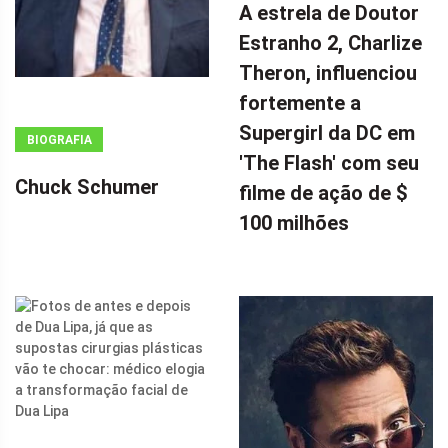
A estrela de Doutor
(ADSBYGOOGLE
Estranho 2, Charlize
=
Theron, influenciou
WINDOW.ADSBYGOOGLE
|| []).PUSH({});
fortemente a
A ESTRELA DE
Supergirl da DC em
BIOGRAFIA
DOUTOR
'The Flash' com seu
ESTRANHO 2,
Chuck Schumer
filme de ação de $
CHARLIZE
100 milhões
THERON,
INFLUENCIOU
FORTEMENTE
A SUPERGIRL
DA DC EM 'THE
FLASH' COM
SEU FILME DE
AÇÃO DE $ 100
MILHÕES POR