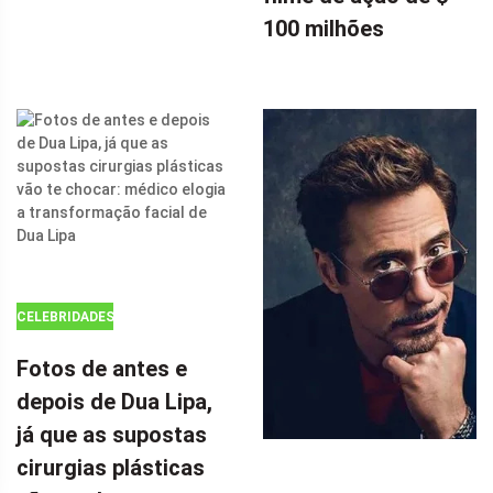
CHARLIZE
100 milhões
THERON,
INFLUENCIOU
FORTEMENTE
A SUPERGIRL
DA DC EM 'THE
FLASH' COM
SEU FILME DE
AÇÃO DE $ 100
MILHÕES POR
CELEBRIDADES
Fotos de antes e
depois de Dua Lipa,
já que as supostas
cirurgias plásticas