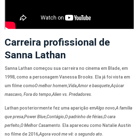
Carreira profissional de
Sanna Lathan
Sanna Lathan começou sua carreira no cinema em Blade, em
1998, como a personagem Vanessa Brooks. Ela já foi vista em
um filme como
O melhor homem
,
Vida
,
Amor e basquete
,
Açúcar
mascavo,
Fora do tempo
,
Alien vs. Predadores
.
Lathan posteriormente fez uma aparição em
Algo novo
,
A família
que presa
,
Power Blue
,
Contágio
,
O padrinho de férias
,
O cara
perfeito
,
O Melhor Casamento
. Ela apareceu como Natalie Austin
no filme de 2016,
Agora você me vê: o segundo ato
.