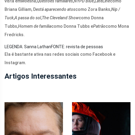
vista em
Moesha
,
Questões familiares
,
NYPD Blue
,
LateLine
como
Briana Gilliam, D
está aparecendo atos
como Zora Banks,
Nip /
Tuck
,
A passa do sol
,
The Cleveland Show
como Donna
Tubbs,
Homem de familia
como Donna Tubbs e
Patrão
como Mona
Fredricks.
LEGENDA: Sanna Lathan
FONTE: revista de pessoas
Ela é bastante ativa nas redes sociais como Facebook e
Instagram.
Artigos Interessantes