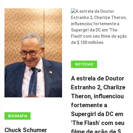
NOTÍCIAS
ANÚNCIO
A estrela de Doutor
(ADSBYGOOGLE
Estranho 2, Charlize
=
Theron, influenciou
WINDOW.ADSBYGOOGLE
|| []).PUSH({});
fortemente a
A ESTRELA DE
Supergirl da DC em
BIOGRAFIA
DOUTOR
'The Flash' com seu
ESTRANHO 2,
Chuck Schumer
filme de ação de $