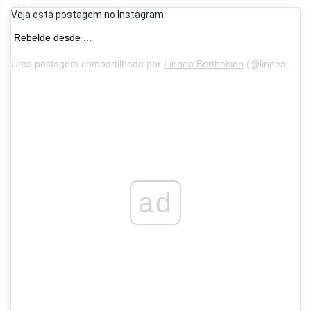
Veja esta postagem no Instagram
Rebelde desde ...
Uma postagem compartilhada por
Linnea Berthelsen
(@linneaberthelsen) em 25 de fevereiro de 2018 às 13h31 PST
ad