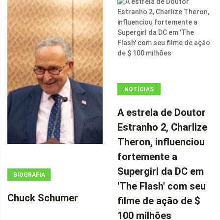
NOTÍCIAS
ANÚNCIO
A estrela de Doutor
(ADSBYGOOGLE
Estranho 2, Charlize
=
Theron, influenciou
WINDOW.ADSBYGOOGLE
|| []).PUSH({});
fortemente a
A ESTRELA DE
Supergirl da DC em
BIOGRAFIA
DOUTOR
'The Flash' com seu
ESTRANHO 2,
Chuck Schumer
filme de ação de $
CHARLIZE
100 milhões
THERON,