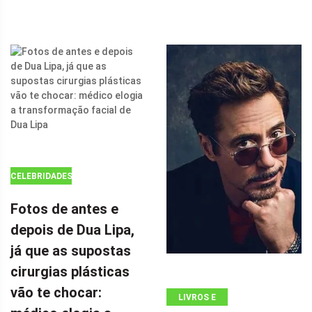
INFLUENCIOU
FORTEMENTE
A SUPERGIRL
DA DC EM 'THE
FLASH' COM
SEU FILME DE
AÇÃO DE $ 100
MILHÕES POR
CELEBRIDADES
Fotos de antes e
depois de Dua Lipa,
já que as supostas
cirurgias plásticas
vão te chocar:
LIVROS E