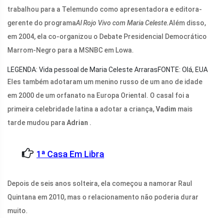
trabalhou para a Telemundo como apresentadora e editora-
gerente do programa
Al Rojo Vivo com Maria Celeste.
Além disso,
em 2004, ela co-organizou o Debate Presidencial Democrático
Marrom-Negro para a MSNBC em Lowa.
LEGENDA: Vida pessoal de Maria Celeste Arraras
FONTE: Olá, EUA
Eles também adotaram um menino russo de um ano de idade
em 2000 de um orfanato na Europa Oriental. O casal foi a
primeira celebridade latina a adotar a criança,
Vadim
mais
tarde mudou para
Adrian
.
1ª Casa Em Libra
Depois de seis anos solteira, ela começou a namorar Raul
Quintana em 2010, mas o relacionamento não poderia durar
muito.