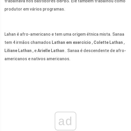
trabalhava nos bastidores de
PBS
. Ele também trabalhou como
produtor em vários programas.
Lahan é afro-americano e tem uma origem étnica mista. Sanaa
tem 4 irmãos chamados
Lathan em exercício
,
Colette Lathan
,
Liliane Lathan
, e
Arielle Lathan
. Sanaa é descendente de afro-
americanos e nativos americanos.
ad