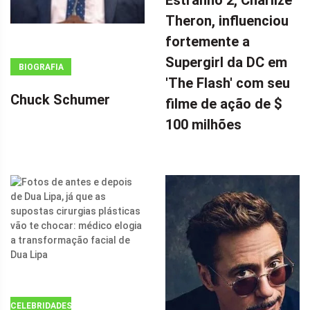
=
Theron, influenciou
WINDOW.ADSBYGOOGLE
|| []).PUSH({});
fortemente a
A ESTRELA DE
Supergirl da DC em
BIOGRAFIA
DOUTOR
'The Flash' com seu
ESTRANHO 2,
Chuck Schumer
filme de ação de $
CHARLIZE
100 milhões
THERON,
INFLUENCIOU
FORTEMENTE
A SUPERGIRL
DA DC EM 'THE
FLASH' COM
SEU FILME DE
AÇÃO DE $ 100
MILHÕES POR
CELEBRIDADES