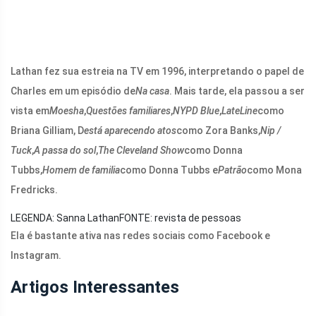
Lathan fez sua estreia na TV em 1996, interpretando o papel de
Charles em um episódio de
Na casa
. Mais tarde, ela passou a ser
vista em
Moesha
,
Questões familiares
,
NYPD Blue
,
LateLine
como
Briana Gilliam, D
está aparecendo atos
como Zora Banks,
Nip /
Tuck
,
A passa do sol
,
The Cleveland Show
como Donna
Tubbs,
Homem de familia
como Donna Tubbs e
Patrão
como Mona
Fredricks.
LEGENDA: Sanna Lathan
FONTE: revista de pessoas
Ela é bastante ativa nas redes sociais como Facebook e
Instagram.
Artigos Interessantes