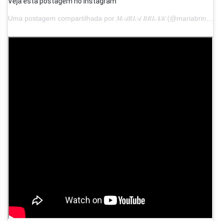
Veja esta postagem no Instagram
Uma postagem compartilhada por 𝑀𝒜𝑅𝐼𝒜 𝐵𝑅𝐼𝒩𝒦 (@mariabrinkofficial)