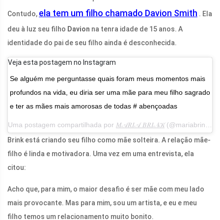
ela tem um filho chamado Davion Smith
Contudo,
. Ela
deu à luz seu filho
Davion
na tenra idade de 15 anos. A
identidade do pai de seu filho ainda é desconhecida.
Veja esta postagem no Instagram
Se alguém me perguntasse quais foram meus momentos mais
profundos na vida, eu diria ser uma mãe para meu filho sagrado
e ter as mães mais amorosas de todas # abençoadas
Uma postagem compartilhada por
𝑀𝒜𝑅𝐼𝒜 𝐵𝑅𝐼𝒩𝒦
(@mariabrinkofficial) em 14 de maio de 2017 às 12h07 PDT
Brink está criando seu filho como mãe solteira. A relação mãe-
filho é linda e motivadora. Uma vez em uma entrevista, ela
citou:
Acho que, para mim, o maior desafio é ser mãe com meu lado
mais provocante. Mas para mim, sou um artista, e eu e meu
filho temos um relacionamento muito bonito.