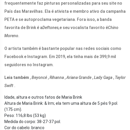
frequentemente faz pinturas personalizadas para seu site no
País das Maravilhas. Ela é ativista e membro ativo da campanha
PETA e se autoproclama vegetariana. Fora isso, a banda
favorita de Brink é a
Deftones,
e seu vocalista favorito é
Chino
Moreno
.
O artista também é bastante popular nas redes sociais como
Facebook e Instagram. Em 2019, ela tinha mais de 399,9 mil
seguidores no Instagram.
Leia também
,
Beyoncé
,
Rihanna
,
Ariana Grande
,
Lady Gaga
,
Taylor
Swift
.
Idade, altura e outros fatos de Maria Brink
Altura de Maria Brink: & lrm; ela tem uma altura de 5 pés 9 pol.
(175 cm).
Peso: 116,8 lbs (53 kg)
Medida do corpo: 38-27-37 pol.
Cor do cabelo: branco