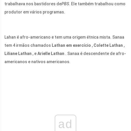
trabalhava nos bastidores de
PBS
. Ele também trabalhou como
produtor em vários programas.
Lahan é afro-americano e tem uma origem étnica mista. Sanaa
tem 4 irmãos chamados
Lathan em exercício
,
Colette Lathan
,
Liliane Lathan
, e
Arielle Lathan
. Sanaa é descendente de afro-
americanos e nativos americanos.
ad