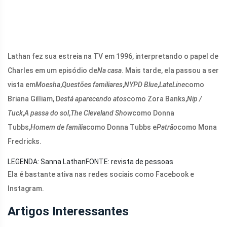
Lathan fez sua estreia na TV em 1996, interpretando o papel de
Charles em um episódio de
Na casa
. Mais tarde, ela passou a ser
vista em
Moesha
,
Questões familiares
,
NYPD Blue
,
LateLine
como
Briana Gilliam, D
está aparecendo atos
como Zora Banks,
Nip /
Tuck
,
A passa do sol
,
The Cleveland Show
como Donna
Tubbs,
Homem de familia
como Donna Tubbs e
Patrão
como Mona
Fredricks.
LEGENDA: Sanna Lathan
FONTE: revista de pessoas
Ela é bastante ativa nas redes sociais como Facebook e
Instagram.
Artigos Interessantes