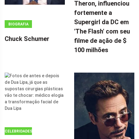
Theron, influenciou
WINDOW.ADSBYGOOGLE
|| []).PUSH({});
fortemente a
A ESTRELA DE
Supergirl da DC em
BIOGRAFIA
DOUTOR
'The Flash' com seu
ESTRANHO 2,
Chuck Schumer
filme de ação de $
CHARLIZE
100 milhões
THERON,
INFLUENCIOU
FORTEMENTE
A SUPERGIRL
DA DC EM 'THE
FLASH' COM
SEU FILME DE
AÇÃO DE $ 100
MILHÕES POR
CELEBRIDADES