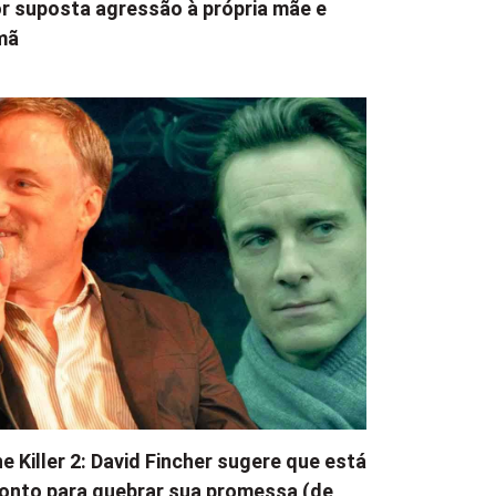
r suposta agressão à própria mãe e
mã
e Killer 2: David Fincher sugere que está
onto para quebrar sua promessa (de