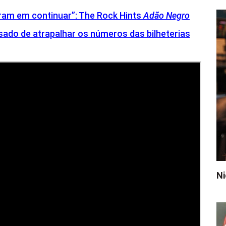
am em continuar”: The Rock Hints
Adão Negro
sado de atrapalhar os números das bilheterias
Ni