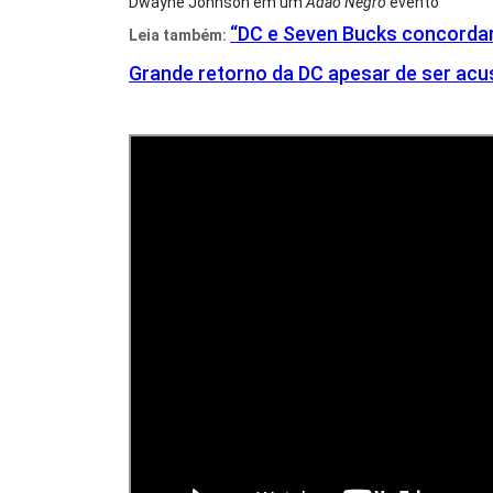
Dwayne Johnson em um
Adão Negro
evento
“DC e Seven Bucks concordar
Leia também:
Grande retorno da DC apesar de ser acu