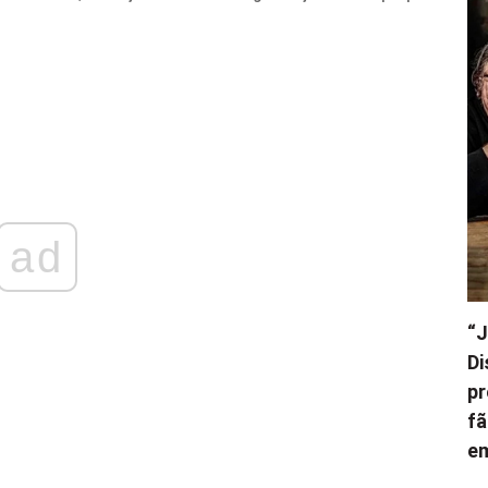
ad
“J
Di
pr
fã
e