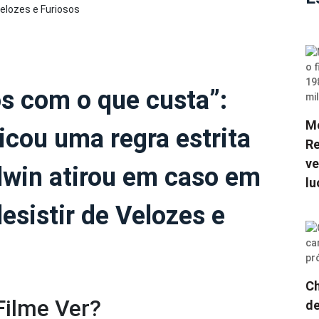
s com o que custa”:
Me
cou uma regra estrita
Re
ve
dwin atirou em caso em
lu
esistir de Velozes e
Ch
Filme Ver?
de