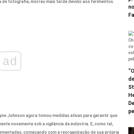
ra de fotografia, morreu mais tarde devido aos ferimentos.
no
F
ad
“O
de
St
He
De
pe
ayne Johnson agora tomou medidas ativas para garantir que
ente novamente sob a vigilância da indústria. E, como tal,
lementadas, começando com a reorganização de sua própria