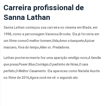
Carreira profissional de
Sanna Lathan
Sanna Lathan começou sua carreira no cinema em Blade, em
1998, como a personagem Vanessa Brooks. Ela já foi vista em
um filme como
O melhor homem
,
Vida
,
Amor e basquete
,
Açúcar
mascavo,
Fora do tempo
,
Alien vs. Predadores
.
Lathan posteriormente fez uma aparição em
Algo novo
,
A família
que presa
,
Power Blue
,
Contágio
,
O padrinho de férias
,
O cara
perfeito
,
O Melhor Casamento
. Ela apareceu como Natalie Austin
no filme de 2016,
Agora você me vê: o segundo ato
.