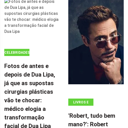
A SUPERGIRL
DA DC EM 'THE
FLASH' COM
SEU FILME DE
AÇÃO DE $ 100
MILHÕES POR
CELEBRIDADES
Fotos de antes e
depois de Dua Lipa,
já que as supostas
cirurgias plásticas
vão te chocar:
LIVROS E
médico elogia a
QUADRINHOS
'Robert, tudo bem
transformação
mano?': Robert
facial de Dua Lipa