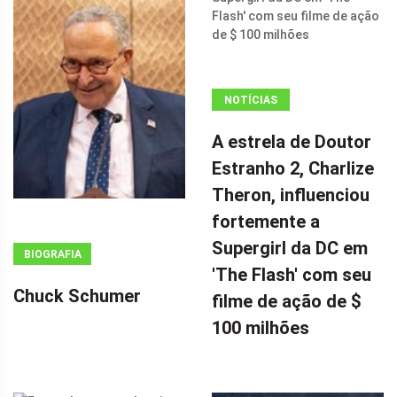
NOTÍCIAS
ANÚNCIO
A estrela de Doutor
(ADSBYGOOGLE
Estranho 2, Charlize
=
Theron, influenciou
WINDOW.ADSBYGOOGLE
|| []).PUSH({});
fortemente a
A ESTRELA DE
Supergirl da DC em
BIOGRAFIA
DOUTOR
'The Flash' com seu
ESTRANHO 2,
Chuck Schumer
filme de ação de $
CHARLIZE
100 milhões
THERON,
INFLUENCIOU
FORTEMENTE