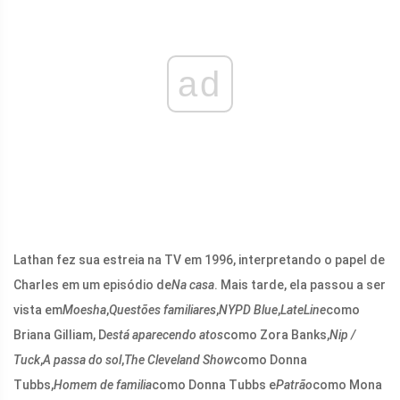
ad
Lathan fez sua estreia na TV em 1996, interpretando o papel de
Charles em um episódio de
Na casa
. Mais tarde, ela passou a ser
vista em
Moesha
,
Questões familiares
,
NYPD Blue
,
LateLine
como
Briana Gilliam, D
está aparecendo atos
como Zora Banks,
Nip /
Tuck
,
A passa do sol
,
The Cleveland Show
como Donna
Tubbs,
Homem de familia
como Donna Tubbs e
Patrão
como Mona