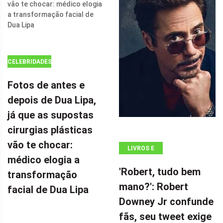
SEU FILME DE
AÇÃO DE $ 100
MILHÕES POR
CELEBRIDADES
Fotos de antes e
depois de Dua Lipa,
já que as supostas
cirurgias plásticas
vão te chocar:
LIVROS E
médico elogia a
QUADRINHOS
'Robert, tudo bem
transformação
mano?': Robert
facial de Dua Lipa
Downey Jr confunde
fãs, seu tweet exige