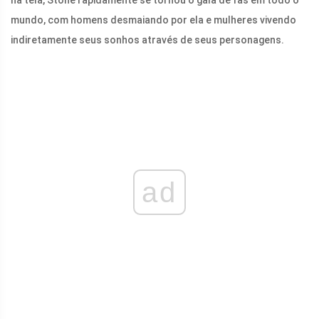
na tela, Stone rapidamente se tornou o galã de fãs em todo o
mundo, com homens desmaiando por ela e mulheres vivendo
indiretamente seus sonhos através de seus personagens.
ad