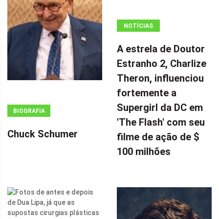
NOTÍCIAS
ANÚNCIO
A estrela de Doutor
(ADSBYGOOGLE
Estranho 2, Charlize
=
Theron, influenciou
WINDOW.ADSBYGOOGLE
|| []).PUSH({});
fortemente a
A ESTRELA DE
Supergirl da DC em
BIOGRAFIA
DOUTOR
'The Flash' com seu
ESTRANHO 2,
Chuck Schumer
filme de ação de $
CHARLIZE
100 milhões
THERON,
INFLUENCIOU
FORTEMENTE
A SUPERGIRL
DA DC EM 'THE
FLASH' COM