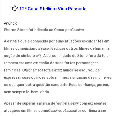
12ª Casa Stellium Vida Passada
Anúncio
Sharon Stone foi indicada ao Oscar por
Cassino
A estrela que é conhecida por suas atuações escaldantes em
filmes como
Instinto Básico, Fractius
e outros filmes definiram a
noção do símbolo s*x. A personalidade de Stone fora da tela
também era uma extensão de suas fortes personagens
femininas. O
Rechamada total
a atriz nunca se esquivou de
expressar suas opiniões sobre filmes, a situação das mulheres
ou qualquer outra questão candente. Essa confiança, porém,
nem sempre foi bem-vinda.
Apesar de superar a marca de ‘estrela sexy’ com excelentes
atuações em filmes como
Cassino
, o
Lasca
ator continua a ser