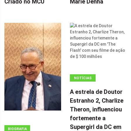
Criado no MCU
Marie Denha
NOTÍCIAS
ANÚNCIO
A estrela de Doutor
(ADSBYGOOGLE
Estranho 2, Charlize
=
Theron, influenciou
WINDOW.ADSBYGOOGLE
|| []).PUSH({});
fortemente a
A ESTRELA DE
Supergirl da DC em
BIOGRAFIA