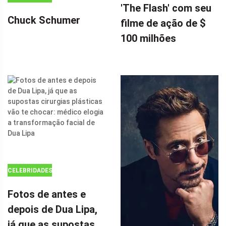
DOUTOR
'The Flash' com seu
ESTRANHO 2,
Chuck Schumer
filme de ação de $
CHARLIZE
100 milhões
THERON,
INFLUENCIOU
FORTEMENTE
A SUPERGIRL
DA DC EM 'THE
FLASH' COM
SEU FILME DE
AÇÃO DE $ 100
MILHÕES POR
CELEBRIDADES
Fotos de antes e
depois de Dua Lipa,
já que as supostas