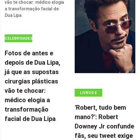
SEU FILME DE
AÇÃO DE $ 100
MILHÕES POR
CELEBRIDADES
Fotos de antes e
depois de Dua Lipa,
já que as supostas
cirurgias plásticas
vão te chocar:
LIVROS E
médico elogia a
QUADRINHOS
'Robert, tudo bem
transformação
mano?': Robert
facial de Dua Lipa
Downey Jr confunde
fãs, seu tweet exige