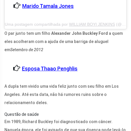
Marido Tamala Jones
Uma postagem compartilhada por
WILLIAM BOYI JENKINS
(@willieboyjr) em 2 de julho de 2017 às 13h40 PDT
O par junto tem um filho
Alexander John Buckley Ford
a quem
eles acolheram com a ajuda de uma barriga de aluguel
em
Setembro de 2012
Esposa Thaao Penghlis
A dupla tem vivido uma vida feliz junto com seu filho em Los
Angeles. Até esta data, não há rumores ruins sobre o
relacionamento deles.
Questão de saúde
Em 1989, Richard Buckley foi diagnosticado com câncer.
Naquela época, ele foi avisado de que sua doença pode levá-lo