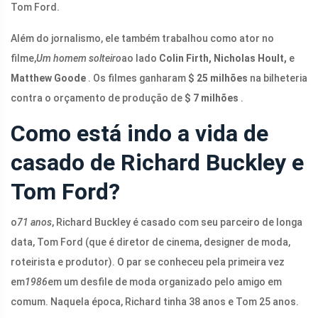
Tom Ford.
Além do jornalismo, ele também trabalhou como ator no
filme,
Um homem solteiro
ao lado
Colin Firth, Nicholas Hoult,
e
Matthew Goode
. Os filmes ganharam
$ 25 milhões
na bilheteria
contra o orçamento de produção de
$ 7 milhões
.
Como está indo a vida de
casado de Richard Buckley e
Tom Ford?
o
71 anos
, Richard Buckley é casado com seu parceiro de longa
data, Tom Ford (que é diretor de cinema, designer de moda,
roteirista e produtor). O par se conheceu pela primeira vez
em
1986
em um desfile de moda organizado pelo amigo em
comum. Naquela época, Richard tinha 38 anos e Tom 25 anos.