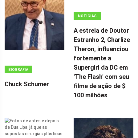
NOTÍCIAS
ANÚNCIO
A estrela de Doutor
(ADSBYGOOGLE
Estranho 2, Charlize
=
Theron, influenciou
WINDOW.ADSBYGOOGLE
|| []).PUSH({});
fortemente a
A ESTRELA DE
Supergirl da DC em
BIOGRAFIA
DOUTOR
'The Flash' com seu
ESTRANHO 2,
Chuck Schumer
filme de ação de $
CHARLIZE
100 milhões
THERON,
INFLUENCIOU
FORTEMENTE
A SUPERGIRL
DA DC EM 'THE
FLASH' COM