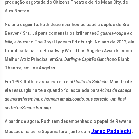
produção esgotada do Citizens Theatre de No Mean City, de
Alex Norton.
No ano seguinte, Ruth desempenhou os papéis duplos de Sra.
Beaver / Sra. Já para comentários brilhantes
O guarda-roupa e o
leão, a bruxa
no The Royal Lyceum Edinburgh. No ano de 2013, ela
foi indicada para o Broadway World Los Angeles Awards como
Melhor Atriz Principal em
Sra. Darling e Capitão Gancho
no Blank
Theatre, em Los Angeles.
Em 1998, Ruth fez sua estreia em
O Salto do Soldado
. Mais tarde,
ela ressurgiu na tela quando foi escalada para
Acima da cabeça
de metanfetamina, o homem amaldiçoado, sua estação, um final
perfeito
e
Sienna Burning
.
A partir de agora, Ruth tem desempenhado o papel de Rewena
Jared Padalecki
MacLeod na série Supernatural junto com
,