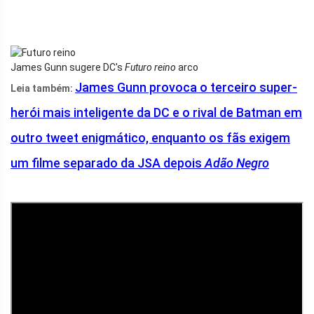
James Gunn sugere DC's
Futuro reino
arco
James Gunn provoca o terceiro super-
Leia também:
herói mais inteligente da DC e o rival de Batman em
outro tweet enigmático, enquanto os fãs exigem
um filme separado da JSA depois
Adão Negro