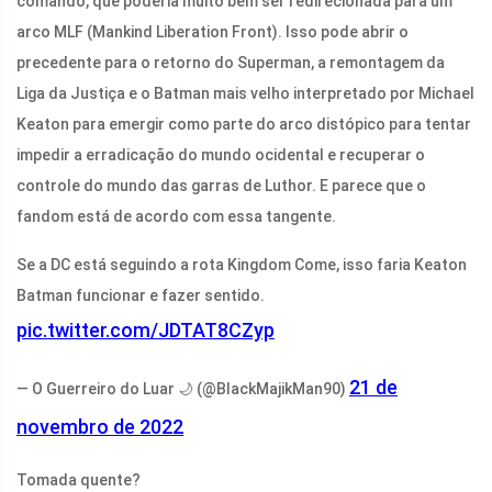
comando, que poderia muito bem ser redirecionada para um
arco MLF (Mankind Liberation Front). Isso pode abrir o
precedente para o retorno do Superman, a remontagem da
Liga da Justiça e o Batman mais velho interpretado por Michael
Keaton para emergir como parte do arco distópico para tentar
impedir a erradicação do mundo ocidental e recuperar o
controle do mundo das garras de Luthor. E parece que o
fandom está de acordo com essa tangente.
Se a DC está seguindo a rota Kingdom Come, isso faria Keaton
Batman funcionar e fazer sentido.
pic.twitter.com/JDTAT8CZyp
21 de
— O Guerreiro do Luar 🌙 (@BlackMajikMan90)
novembro de 2022
Tomada quente?