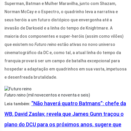
Superman, Batman e Mulher Maravilha, junto com Shazam,
Norman McCay e o Espectro, o quadrinho leva a narrativa e
seus heróis a um futuro distópico que envergonha até a
invasão de Darkseid e a linha do tempo de Knightmare. A
maioria dos componentes e super-heróis (assim como vilões)
que existem no
Futuro reino
estão ativas no novo universo
cinematográfico da DC e, como tal, a atual linha do tempo da
franquia provará ser um campo de batalha excepcional para
hospedar a adaptação em quadrinhos em sua vasta, impetuosa
e desenfreada brutalidade.
Futuro reino
(mil novecentos e noventa e seis)
“Não haverá quatro Batmans”: chefe da
Leia também:
WB, David Zaslav, revela que James Gunn traçou o
plano do DCU para os próximos anos, sugere que