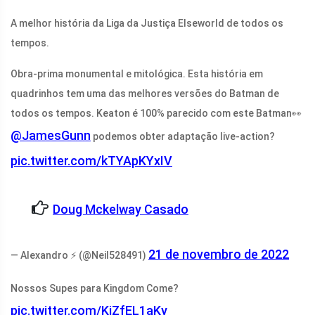
A melhor história da Liga da Justiça Elseworld de todos os
tempos.
Obra-prima monumental e mitológica. Esta história em
quadrinhos tem uma das melhores versões do Batman de
todos os tempos. Keaton é 100% parecido com este Batman👀
@JamesGunn
podemos obter adaptação live-action?
pic.twitter.com/kTYApKYxIV
Doug Mckelway Casado
21 de novembro de 2022
— Alexandro ⚡ (@Neil528491)
Nossos Supes para Kingdom Come?
pic.twitter.com/KiZfEL1aKy