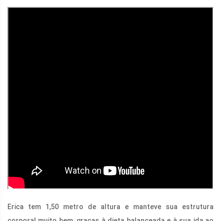
Erica tem 1,50 metro de altura e manteve sua estrutura
corporal muito bem, graças à dieta balanceada e à sua ida ao