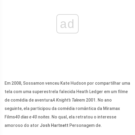
ad
Em 2008, Sossamon venceu Kate Hudson por compartilhar uma
tela com uma superestrela falecida Heath Ledger em um filme
de comédia de aventura
A Knight’s Tale
em 2001. No ano
seguinte, ela participou da comédia romântica da Miramax
Films
40 dias e 40 noites
. No qual, ela retratou o interesse
amoroso do ator
Josh Hartnett
Personagem de.