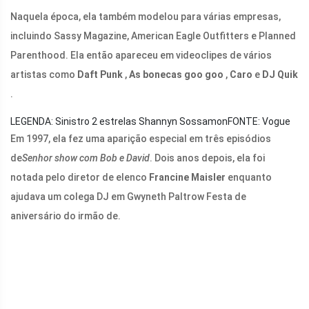
Naquela época, ela também modelou para várias empresas,
incluindo Sassy Magazine, American Eagle Outfitters e Planned
Parenthood. Ela então apareceu em videoclipes de vários
artistas como
Daft Punk
,
As bonecas goo goo
,
Caro
e
DJ Quik
.
LEGENDA: Sinistro 2 estrelas Shannyn Sossamon
FONTE: Vogue
Em 1997, ela fez uma aparição especial em três episódios
de
Senhor show
com Bob e David
. Dois anos depois, ela foi
notada pelo diretor de elenco
Francine Maisler
enquanto
ajudava um colega DJ em Gwyneth Paltrow Festa de
aniversário do irmão de.