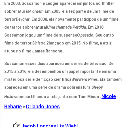
Em 2003, Sossamon e Ledger apareceram juntos no thriller
sobrenatural
A ordem.
Em 2005, ela fez parte de um filme de
terror
Devorar
. Em 2008, ela novamente participou de um filme
de terror sobrenatural
Uma chamada Perdida
. Em 2010,
Sossamon jogou um filme de suspense
O pesado
. Seu outro
filme de terror,
Sinistro 2
lançado em 2015. No filme, a atriz
atuou no filme
James Ransone
.
Sossamon esses dias apareceu em séries de televisão. De
2015 a 2016, ela desempenhou um papel importante em uma
misteriosa série de ficção científica
Wayward Pines
. Ela também
apareceu em uma série de drama sobrenatural
Sleepy
Nicole
Hollow
compartilhando a tela junto com
Tom Mison
,
Beharie
Orlando Jones
e
.
Jacob Londres Lis Wiehl