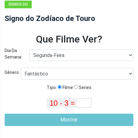
SIGNOS DO
ZODÍACO E
Signo do Zodíaco de Touro
CARACTERÍSTICAS
DA
ASTROLOGIA
Que Filme Ver?
Dia Da
Semana:
Gênero:
Tipo:
Filme
Series
Mostrar