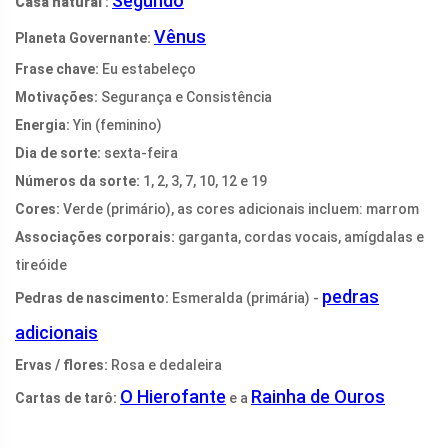
Segundo
Casa natural
:
Vênus
Planeta Governante:
Frase chave:
Eu estabeleço
Motivações:
Segurança e Consistência
Energia:
Yin (feminino)
Dia de sorte:
sexta-feira
Números da sorte:
1, 2, 3, 7, 10, 12 e 19
Cores:
Verde (primário), as cores adicionais incluem: marrom
Associações corporais:
garganta, cordas vocais, amígdalas e
tireóide
pedras
Pedras de nascimento:
Esmeralda (primária) -
adicionais
Ervas / flores:
Rosa e dedaleira
O Hierofante
Rainha de Ouros
Cartas de tarô:
e a