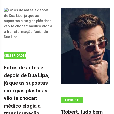
FORTEMENTE
A SUPERGIRL
DA DC EM 'THE
FLASH' COM
SEU FILME DE
AÇÃO DE $ 100
MILHÕES POR
CELEBRIDADES
Fotos de antes e
depois de Dua Lipa,
já que as supostas
cirurgias plásticas
vão te chocar:
LIVROS E
médico elogia a
QUADRINHOS
'Robert, tudo bem
transformação