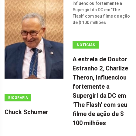
NOTÍCIAS
ANÚNCIO
A estrela de Doutor
(ADSBYGOOGLE
Estranho 2, Charlize
=
Theron, influenciou
WINDOW.ADSBYGOOGLE
|| []).PUSH({});
fortemente a
A ESTRELA DE
Supergirl da DC em
BIOGRAFIA
DOUTOR
'The Flash' com seu
ESTRANHO 2,
Chuck Schumer
filme de ação de $
CHARLIZE
100 milhões
THERON,
INFLUENCIOU