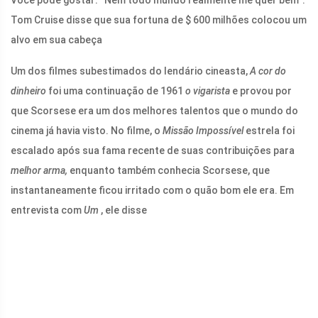
Você pode gostar: “Nem todo mundo realmente me quer bem”:
Tom Cruise disse que sua fortuna de $ 600 milhões colocou um
alvo em sua cabeça
Um dos filmes subestimados do lendário cineasta,
A cor do
dinheiro
foi uma continuação de 1961
o vigarista
e provou por
que Scorsese era um dos melhores talentos que o mundo do
cinema já havia visto. No filme, o
Missão Impossível
estrela foi
escalado após sua fama recente de suas contribuições para
melhor arma,
enquanto também conhecia Scorsese, que
instantaneamente ficou irritado com o quão bom ele era. Em
entrevista com
Um
, ele disse