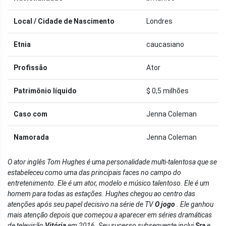
Local / Cidade de Nascimento
Londres
Etnia
caucasiano
Profissão
Ator
Patrimônio líquido
$ 0,5 milhões
Caso com
Jenna Coleman
Namorada
Jenna Coleman
O ator inglês Tom Hughes é uma personalidade multi-talentosa que se
estabeleceu como uma das principais faces no campo do
entretenimento. Ele é um ator, modelo e músico talentoso. Ele é um
homem para todas as estações. Hughes chegou ao centro das
atenções após seu papel decisivo na série de TV
O jogo
. Ele ganhou
mais atenção depois que começou a aparecer em séries dramáticas
de televisão
Vitória
em 2016. Seu sucesso subsequente inclui
Sra
e