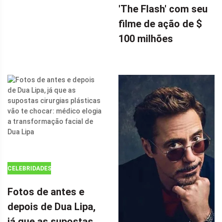
DOUTOR
'The Flash' com seu
ESTRANHO 2,
filme de ação de $
CHARLIZE
100 milhões
THERON,
INFLUENCIOU
FORTEMENTE
A SUPERGIRL
DA DC EM 'THE
FLASH' COM
SEU FILME DE
AÇÃO DE $ 100
MILHÕES POR
CELEBRIDADES
Fotos de antes e
depois de Dua Lipa,
já que as supostas