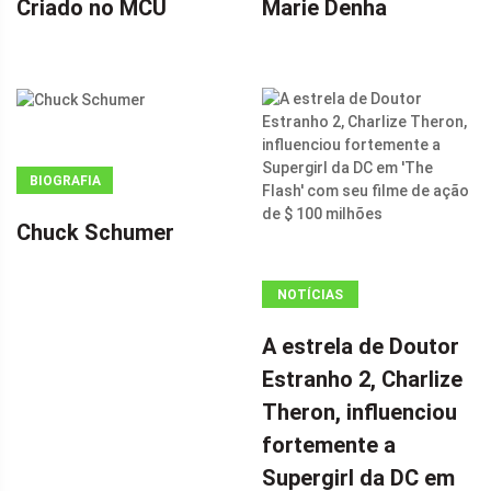
Criado no MCU
Marie Denha
BIOGRAFIA
Chuck Schumer
NOTÍCIAS
ANÚNCIO
A estrela de Doutor
(ADSBYGOOGLE
Estranho 2, Charlize
=
Theron, influenciou
WINDOW.ADSBYGOOGLE
|| []).PUSH({});
fortemente a
A ESTRELA DE
Supergirl da DC em