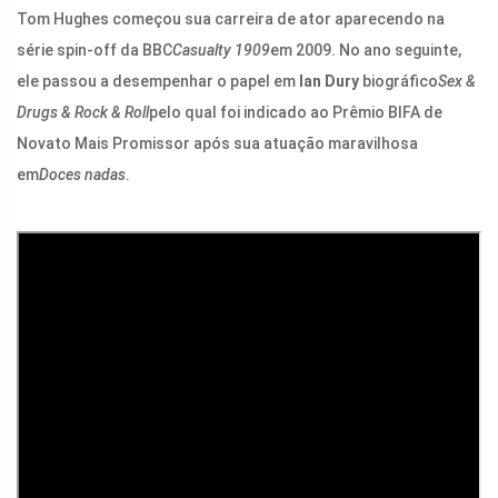
Tom Hughes começou sua carreira de ator aparecendo na
série spin-off da BBC
Casualty 1909
em 2009. No ano seguinte,
ele passou a desempenhar o papel em
Ian Dury
biográfico
Sex &
Drugs & Rock & Roll
pelo qual foi indicado ao Prêmio BIFA de
Novato Mais Promissor após sua atuação maravilhosa
em
Doces nadas
.