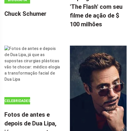
BIOGRAFIA
DOUTOR
'The Flash' com seu
ESTRANHO 2,
Chuck Schumer
filme de ação de $
CHARLIZE
100 milhões
THERON,
INFLUENCIOU
FORTEMENTE
A SUPERGIRL
DA DC EM 'THE
FLASH' COM
SEU FILME DE
AÇÃO DE $ 100
MILHÕES POR
CELEBRIDADES
Fotos de antes e
depois de Dua Lipa,