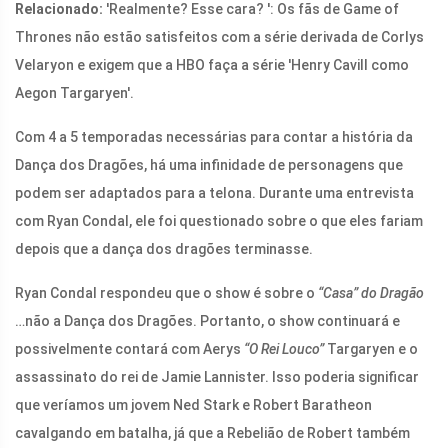
Relacionado:
'Realmente? Esse cara? ': Os fãs de Game of
Thrones não estão satisfeitos com a série derivada de Corlys
Velaryon e exigem que a HBO faça a série 'Henry Cavill como
Aegon Targaryen'.
Com 4 a 5 temporadas necessárias para contar a história da
Dança dos Dragões, há uma infinidade de personagens que
podem ser adaptados para a telona. Durante uma entrevista
com Ryan Condal, ele foi questionado sobre o que eles fariam
depois que a dança dos dragões terminasse.
Ryan Condal respondeu que o show é sobre o
“Casa” do Dragão
…não a Dança dos Dragões. Portanto, o show continuará e
possivelmente contará com Aerys
“O Rei Louco”
Targaryen e o
assassinato do rei de Jamie Lannister. Isso poderia significar
que veríamos um jovem Ned Stark e Robert Baratheon
cavalgando em batalha, já que a Rebelião de Robert também