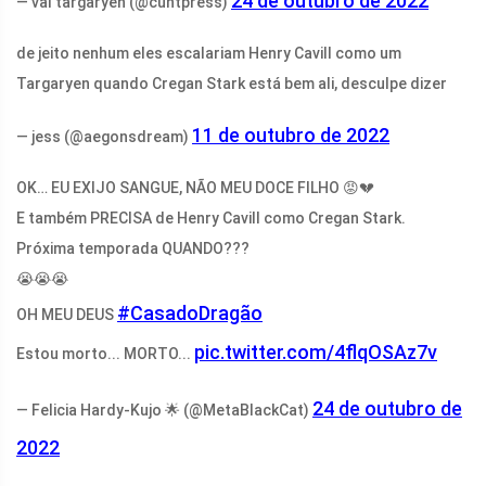
24 de outubro de 2022
— val targaryen (@cuntpress)
de jeito nenhum eles escalariam Henry Cavill como um
Targaryen quando Cregan Stark está bem ali, desculpe dizer
11 de outubro de 2022
— jess (@aegonsdream)
OK… EU EXIJO SANGUE, NÃO MEU DOCE FILHO 😡💔
E também PRECISA de Henry Cavill como Cregan Stark.
Próxima temporada QUANDO???
😭😭😭
#CasadoDragão
OH MEU DEUS
pic.twitter.com/4flqOSAz7v
Estou morto... MORTO...
24 de outubro de
— Felicia Hardy-Kujo 🌟 (@MetaBlackCat)
2022