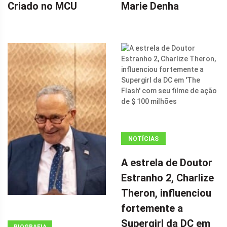
Criado no MCU
Marie Denha
NOTÍCIAS
ANÚNCIO
A estrela de Doutor
(ADSBYGOOGLE
Estranho 2, Charlize
=
Theron, influenciou
WINDOW.ADSBYGOOGLE
|| []).PUSH({});
fortemente a
A ESTRELA DE
Supergirl da DC em