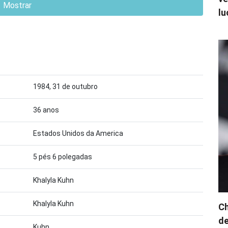
Mostrar
lu
1984, 31 de outubro
36 anos
Estados Unidos da America
5 pés 6 polegadas
Khalyla Kuhn
Khalyla Kuhn
Ch
de
Kuhn