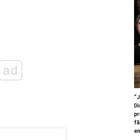
ad
“J
Di
pr
fã
e