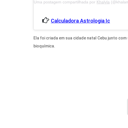
Uma postagem compartilhada por
Khalyla
(@khalamityk
Calculadora Astrologia Ic
Ela foi criada em sua cidade natal Cebu junto co
bioquímica.