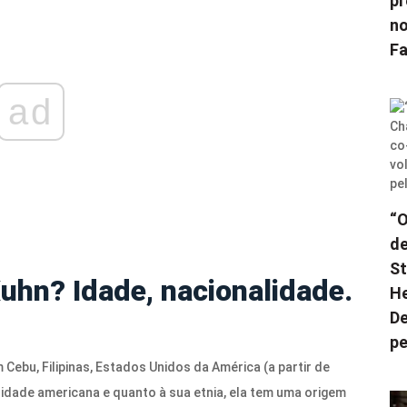
pr
no
F
ad
“O
de
St
uhn? Idade, nacionalidade.
He
De
pe
Cebu, Filipinas, Estados Unidos da América (a partir de
lidade americana e quanto à sua etnia, ela tem uma origem