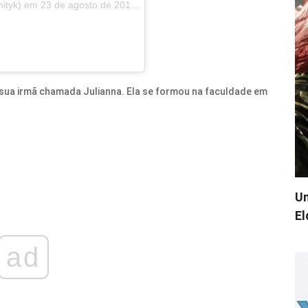
) em 23 de agosto de 2018 às 15:10 PDT
m sua irmã chamada Julianna. Ela se formou na faculdade em
Um
El
ad