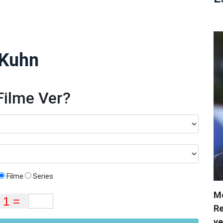
 Kuhn
Filme Ver?
Filme
Series
Me
Re
ve